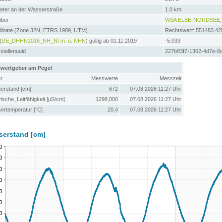
meter an der Wasserstraße
1.0 km
iber
WSA ELBE-NORDSEE
dinate (Zone 32N, ETRS 1989, UTM)
Rechtswert: 551483.42
(
DE_DHHN2016_NH_NI m. ü. NHN
) gültig ab 01.11.2019
-5.033
tellenuuid
227b83f7-1302-4d7e-8
wertgeber am Pegel
r
Messwerte
Messzeit
erstand [cm]
672
07.08.2026 11:27 Uhr
rische_Leitfähigkeit [µS/cm]
1298,000
07.08.2026 11:27 Uhr
ertemperatur [°C]
20,4
07.08.2026 11:27 Uhr
serstand [cm]