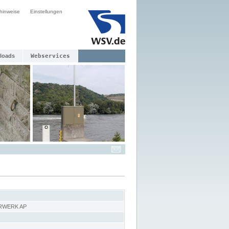
hinweise
Einstellungen
loads
Webservices
RWERK AP