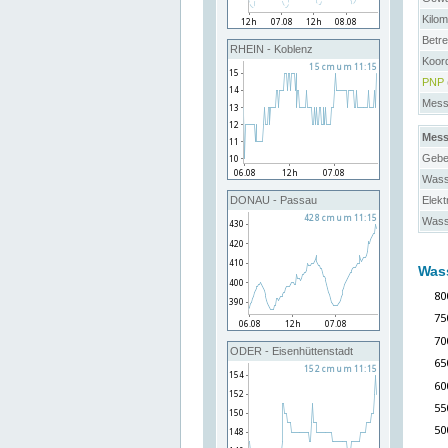
Kilo
Betre
RHEIN - Koblenz
Koor
PNP
Messs
Mess
Gebe
Wass
Elekt
DONAU - Passau
Wass
Was
ODER - Eisenhüttenstadt