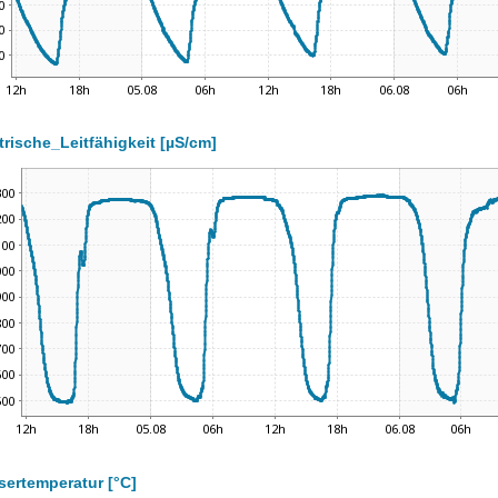
trische_Leitfähigkeit [µS/cm]
ertemperatur [°C]