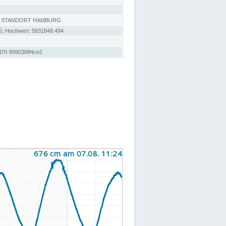
, STANDORT HAMBURG
5; Hochwert: 5931848.494
d70-899036ff4ce2