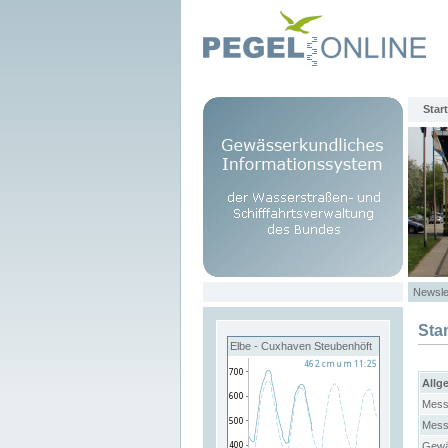
Start
Newsle
Sta
Elbe - Cuxhaven Steubenhöft
Allg
Mess
Mess
Gewä