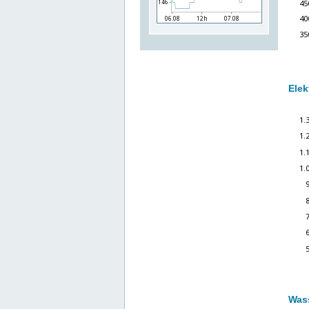
Elek
Wass