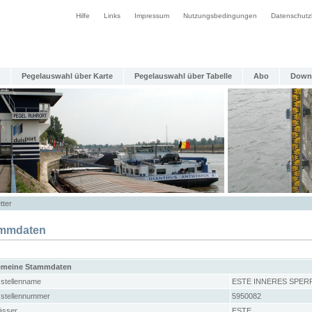
Hilfe
Links
Impressum
Nutzungsbedingungen
Datenschutz
Pegelauswahl über Karte
Pegelauswahl über Tabelle
Abo
Down
tter
mmdaten
emeine Stammdaten
stellenname
ESTE INNERES SPER
stellennummer
5950082
sser
ESTE