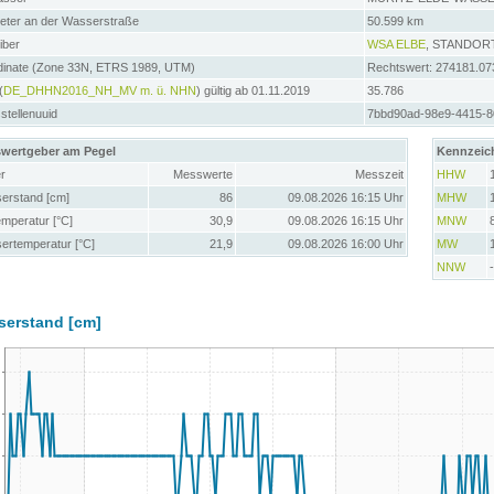
meter an der Wasserstraße
50.599 km
iber
WSA ELBE
, STANDOR
dinate (Zone 33N, ETRS 1989, UTM)
Rechtswert: 274181.07
(
DE_DHHN2016_NH_MV m. ü. NHN
) gültig ab 01.11.2019
35.786
tellenuuid
7bbd90ad-98e9-4415-8
wertgeber am Pegel
Kennzeic
r
Messwerte
Messzeit
HHW
erstand [cm]
86
09.08.2026 16:15 Uhr
MHW
emperatur [°C]
30,9
09.08.2026 16:15 Uhr
MNW
ertemperatur [°C]
21,9
09.08.2026 16:00 Uhr
MW
NNW
serstand [cm]