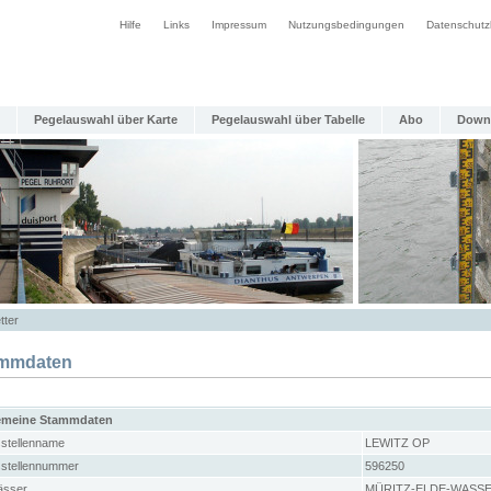
Hilfe
Links
Impressum
Nutzungsbedingungen
Datenschutz
Pegelauswahl über Karte
Pegelauswahl über Tabelle
Abo
Down
tter
mmdaten
emeine Stammdaten
stellenname
LEWITZ OP
stellennummer
596250
sser
MÜRITZ-ELDE-WASS