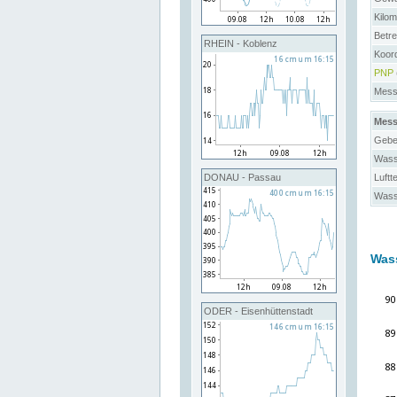
Kilo
Betre
RHEIN - Koblenz
Koor
PNP
Messs
Mess
Gebe
Wass
Luftt
DONAU - Passau
Wass
Was
ODER - Eisenhüttenstadt