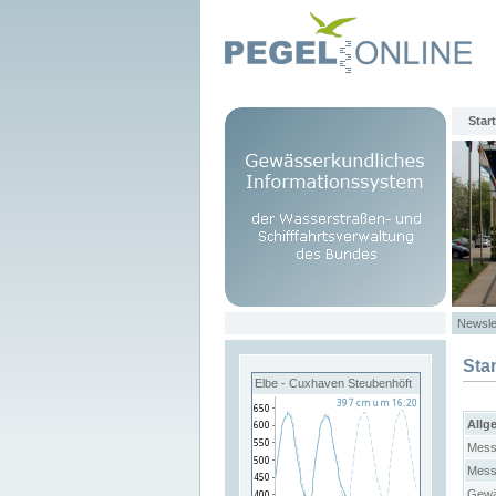
Start
Newsle
Sta
Elbe - Cuxhaven Steubenhöft
Allg
Mess
Mess
Gewä