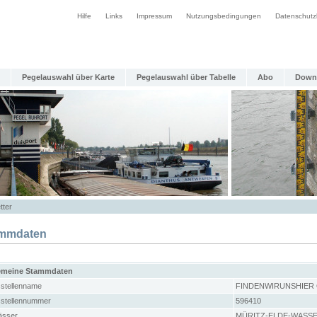
Hilfe
Links
Impressum
Nutzungsbedingungen
Datenschutz
Pegelauswahl über Karte
Pegelauswahl über Tabelle
Abo
Down
tter
mmdaten
emeine Stammdaten
stellenname
FINDENWIRUNSHIER
stellennummer
596410
sser
MÜRITZ-ELDE-WASS