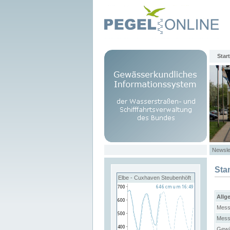
Start
Newsle
Sta
Elbe - Cuxhaven Steubenhöft
Allg
Mess
Mess
Gewä