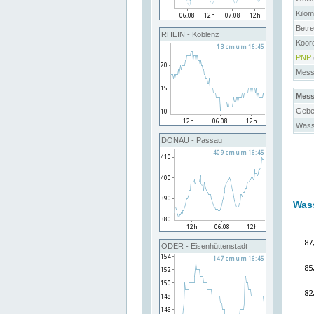
Kilo
Betre
RHEIN - Koblenz
Koor
PNP
Messs
Mess
Gebe
Wass
DONAU - Passau
Was
ODER - Eisenhüttenstadt