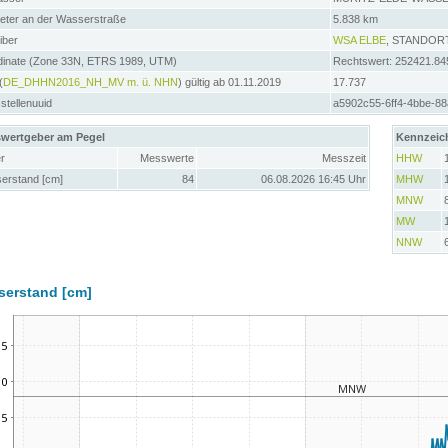
meter an der Wasserstraße
5.838 km
iber
WSA ELBE
, STANDOR
dinate (Zone 33N, ETRS 1989, UTM)
Rechtswert: 252421.84
(
DE_DHHN2016_NH_MV m. ü. NHN
) gültig ab 01.11.2019
17.737
tellenuuid
a5902c55-6ff4-4bbe-8
wertgeber am Pegel
Kennzeic
r
Messwerte
Messzeit
HHW
erstand [cm]
84
06.08.2026 16:45 Uhr
MHW
MNW
MW
NNW
serstand [cm]