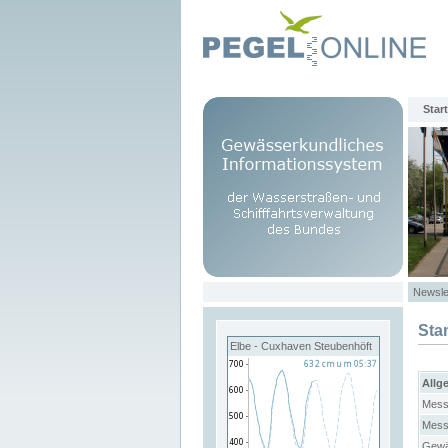
Start
Newsle
Sta
Elbe - Cuxhaven Steubenhöft
Allg
Mess
Mess
Gewä