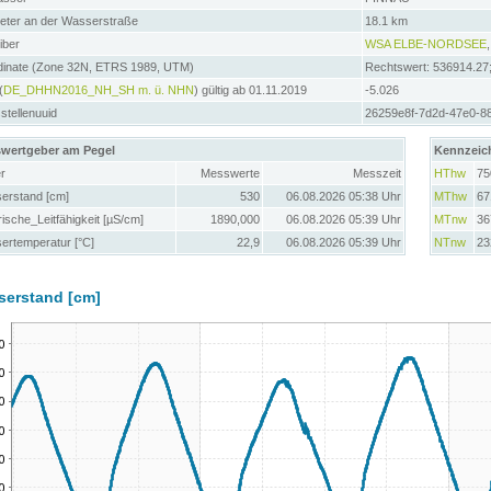
meter an der Wasserstraße
18.1 km
iber
WSA ELBE-NORDSEE
dinate (Zone 32N, ETRS 1989, UTM)
Rechtswert: 536914.27
(
DE_DHHN2016_NH_SH m. ü. NHN
) gültig ab 01.11.2019
-5.026
tellenuuid
26259e8f-7d2d-47e0-8
wertgeber am Pegel
Kennzeic
r
Messwerte
Messzeit
HThw
75
erstand [cm]
530
06.08.2026 05:38 Uhr
MThw
67
rische_Leitfähigkeit [µS/cm]
1890,000
06.08.2026 05:39 Uhr
MTnw
36
ertemperatur [°C]
22,9
06.08.2026 05:39 Uhr
NTnw
23
serstand [cm]