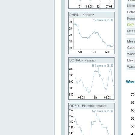
Kilo
Betre
RHEIN - Koblenz
Koor
PNP
Messs
Mess
Gebe
Wass
Elekt
DONAU - Passau
Wass
Was
ODER - Eisenhüttenstadt