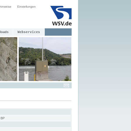
hinweise
Einstellungen
loads
Webservices
 BP