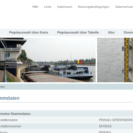
Hilfe
Links
Impressum
Nutzungsbedingungen
Datenschutz
Pegelauswahl über Karte
Pegelauswahl über Tabelle
Abo
Down
tter
mmdaten
emeine Stammdaten
stellenname
PINNAU-SPERRWERK
stellennummer
5970018
sser
PINNAU