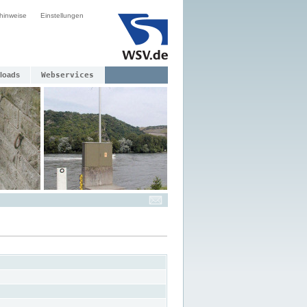
hinweise
Einstellungen
loads
Webservices