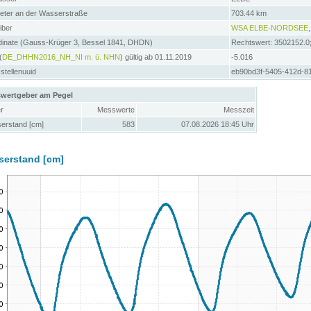
meter an der Wasserstraße
703.44 km
iber
WSA ELBE-NORDSEE
dinate (Gauss-Krüger 3, Bessel 1841, DHDN)
Rechtswert: 3502152.0
(
DE_DHHN2016_NH_NI m. ü. NHN
) gültig ab 01.11.2019
-5.016
tellenuuid
eb90bd3f-5405-412d-8
wertgeber am Pegel
r
Messwerte
Messzeit
erstand [cm]
583
07.08.2026 18:45 Uhr
serstand [cm]