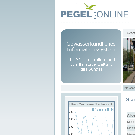
Start
Newsle
Sta
Elbe - Cuxhaven Steubenhöft
Allg
Mess
Mess
Gewä