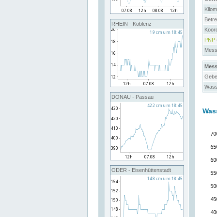
Kilo
Betre
RHEIN - Koblenz
Koor
PNP
Messs
Mess
Gebe
Wass
DONAU - Passau
Was
ODER - Eisenhüttenstadt