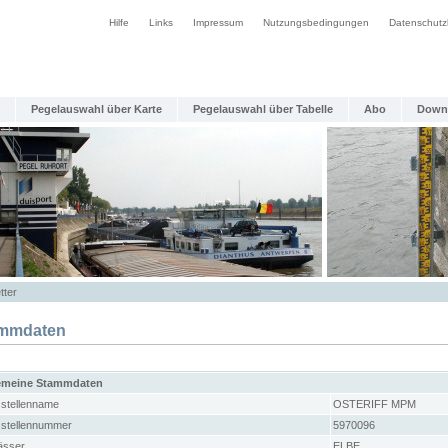
Hilfe
Links
Impressum
Nutzungsbedingungen
Datenschutz
Pegelauswahl über Karte
Pegelauswahl über Tabelle
Abo
Down
tter
mmdaten
emeine Stammdaten
stellenname
OSTERIFF MPM
stellennummer
5970096
sser
ELBE