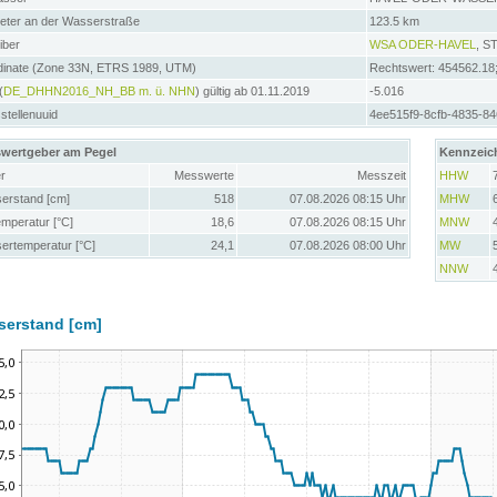
meter an der Wasserstraße
123.5 km
iber
WSA ODER-HAVEL
, 
dinate (Zone 33N, ETRS 1989, UTM)
Rechtswert: 454562.18
(
DE_DHHN2016_NH_BB m. ü. NHN
) gültig ab 01.11.2019
-5.016
tellenuuid
4ee515f9-8cfb-4835-8
wertgeber am Pegel
Kennzeic
r
Messwerte
Messzeit
HHW
erstand [cm]
518
07.08.2026 08:15 Uhr
MHW
emperatur [°C]
18,6
07.08.2026 08:15 Uhr
MNW
ertemperatur [°C]
24,1
07.08.2026 08:00 Uhr
MW
NNW
serstand [cm]