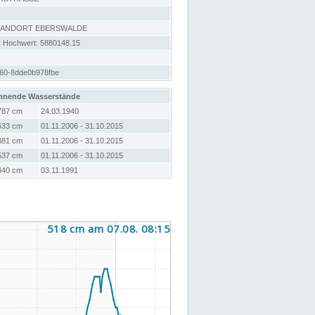
STANDORT EBERSWALDE
; Hochwert: 5880148.15
460-8dde0b978fbe
hnende Wasserstände
787 cm
24.03.1940
633 cm
01.11.2006 - 31.10.2015
481 cm
01.11.2006 - 31.10.2015
537 cm
01.11.2006 - 31.10.2015
440 cm
03.11.1991