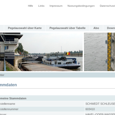
Hilfe
Links
Impressum
Nutzungsbedingungen
Datenschutz
Pegelauswahl über Karte
Pegelauswahl über Tabelle
Abo
Down
tter
mmdaten
emeine Stammdaten
stellenname
SCHWEDT SCHLEUSE
stellennummer
603410
sser
HAVEL-ODER-WASSE