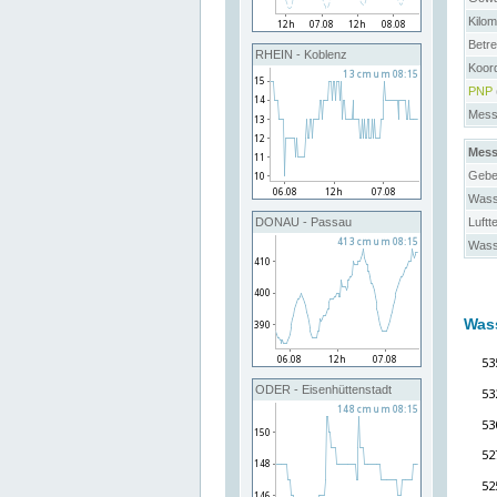
Kilo
Betre
RHEIN - Koblenz
Koor
PNP
Messs
Mess
Gebe
Wass
Luftt
DONAU - Passau
Wass
Was
ODER - Eisenhüttenstadt