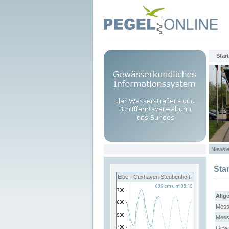
Start
Newsle
Sta
Elbe - Cuxhaven Steubenhöft
Allg
Mess
Mess
Gewä