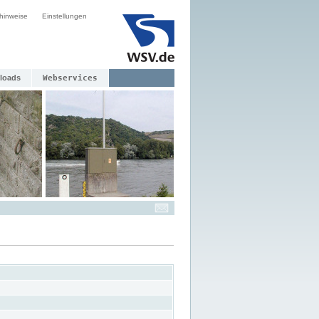
hinweise
Einstellungen
loads
Webservices