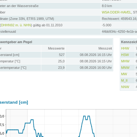
meter an der Wasserstraße
8.0 km
iber
WSA ODER-HAVEL
, 
dinate (Zone 33N, ETRS 1989, UTM)
Rechtswert: 459543.16
(
DHHN92 m. ü. NHN
) gültig ab 01.11.2010
-5.000
tellenuuid
44bb934c-4250-4e1b-a
wertgeber am Pegel
Kennzeic
r
Messwerte
Messzeit
HHW
erstand [cm]
527
08.08.2026 16:15 Uhr
HSW
emperatur [°C]
25,0
08.08.2026 16:15 Uhr
MHW
ertemperatur [°C]
23,9
08.08.2026 16:00 Uhr
MNW
MW
M_II
NNW
serstand [cm]