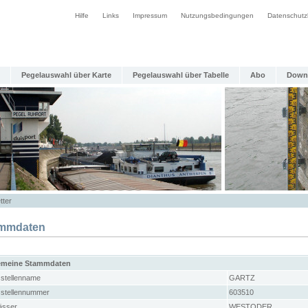
Hilfe
Links
Impressum
Nutzungsbedingungen
Datenschutz
Pegelauswahl über Karte
Pegelauswahl über Tabelle
Abo
Down
tter
mmdaten
emeine Stammdaten
stellenname
GARTZ
stellennummer
603510
sser
WESTODER