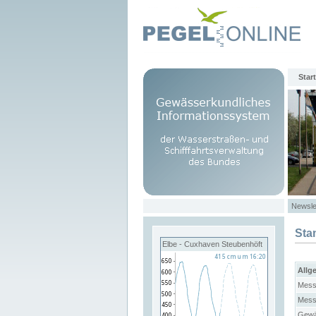
Start
Newsle
Sta
Elbe - Cuxhaven Steubenhöft
Allg
Mess
Mess
Gewä