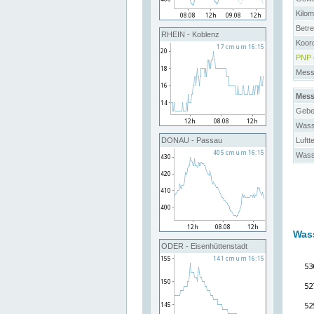
Kilo
Betre
RHEIN - Koblenz
Koor
PNP
Messs
Mess
Gebe
Wass
Luftt
DONAU - Passau
Wass
Was
ODER - Eisenhüttenstadt