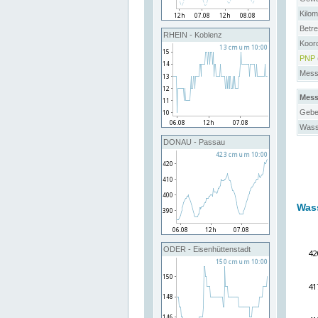
Kilo
Betre
RHEIN - Koblenz
Koor
PNP
Messs
Mess
Gebe
Wass
DONAU - Passau
Was
ODER - Eisenhüttenstadt