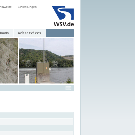
hinweise
Einstellungen
loads
Webservices