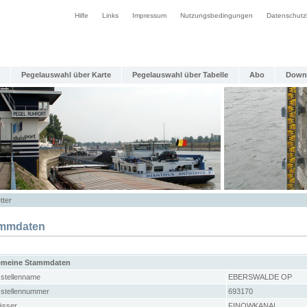
Hilfe
Links
Impressum
Nutzungsbedingungen
Datenschutz
Pegelauswahl über Karte
Pegelauswahl über Tabelle
Abo
Down
tter
mmdaten
emeine Stammdaten
stellenname
EBERSWALDE OP
stellennummer
693170
sser
FINOWKANAL