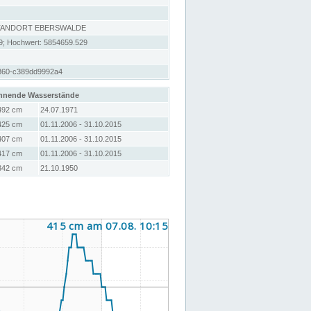
STANDORT EBERSWALDE
9; Hochwert: 5854659.529
860-c389dd9992a4
hnende Wasserstände
492 cm
24.07.1971
425 cm
01.11.2006 - 31.10.2015
407 cm
01.11.2006 - 31.10.2015
417 cm
01.11.2006 - 31.10.2015
342 cm
21.10.1950