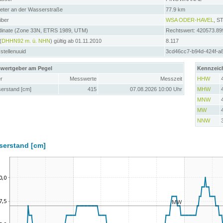
meter an der Wasserstraße
77.9 km
iber
WSA ODER-HAVEL
, 
dinate (Zone 33N, ETRS 1989, UTM)
Rechtswert: 420573.89
(
DHHN92 m. ü. NHN
) gültig ab 01.11.2010
8.117
tellenuuid
3cd46cc7-b94d-424f-a
wertgeber am Pegel
Kennzeic
r
Messwerte
Messzeit
HHW
erstand [cm]
415
07.08.2026 10:00 Uhr
MHW
MNW
MW
NNW
serstand [cm]