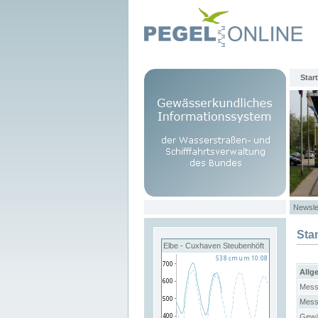
Start
Newsle
Sta
Elbe - Cuxhaven Steubenhöft
Allg
Mess
Mess
Gewä