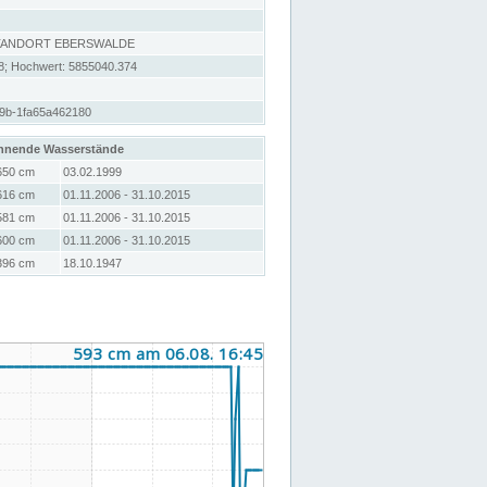
STANDORT EBERSWALDE
8; Hochwert: 5855040.374
39b-1fa65a462180
hnende Wasserstände
650 cm
03.02.1999
616 cm
01.11.2006 - 31.10.2015
581 cm
01.11.2006 - 31.10.2015
600 cm
01.11.2006 - 31.10.2015
396 cm
18.10.1947