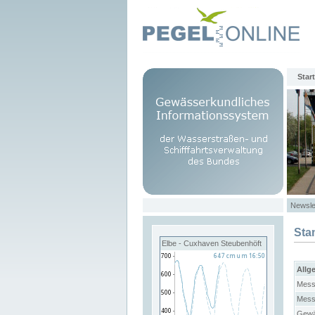
Start
Newsle
Sta
Elbe - Cuxhaven Steubenhöft
Allg
Mess
Mess
Gewä