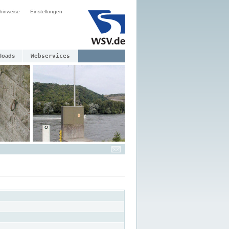
hinweise
Einstellungen
loads
Webservices