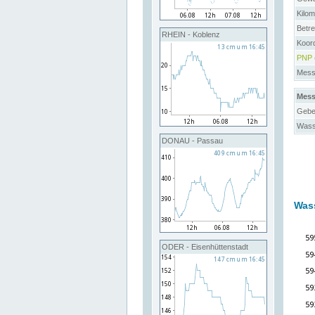
Kilo
Betre
RHEIN - Koblenz
Koor
PNP
Messs
Mess
Gebe
Wass
DONAU - Passau
Was
ODER - Eisenhüttenstadt