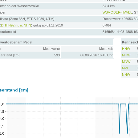
meter an der Wasserstraße
84.4 km
iber
WSA ODER-HAVEL
, 
dinate (Zone 33N, ETRS 1989, UTM)
Rechtswert: 426053.69
(
DHHN92 m. ü. NHN
) gültig ab 01.11.2010
0.484
tellenuuid
516fbf8c-dc08-4808-b
wertgeber am Pegel
Kennzeic
r
Messwerte
Messzeit
HHW
erstand [cm]
593
06.08.2026 16:45 Uhr
MHW
MNW
MW
NNW
serstand [cm]