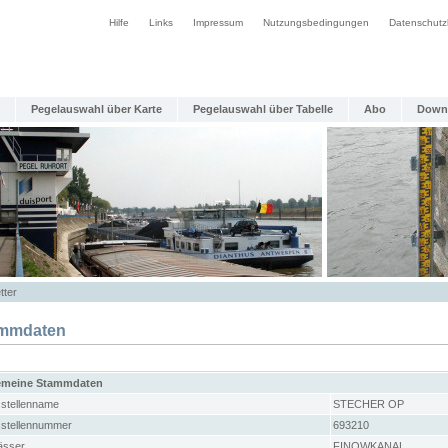
Hilfe
Links
Impressum
Nutzungsbedingungen
Datenschutz
Pegelauswahl über Karte
Pegelauswahl über Tabelle
Abo
Down
tter
mmdaten
emeine Stammdaten
stellenname
STECHER OP
stellennummer
693210
sser
FINOWKANAL