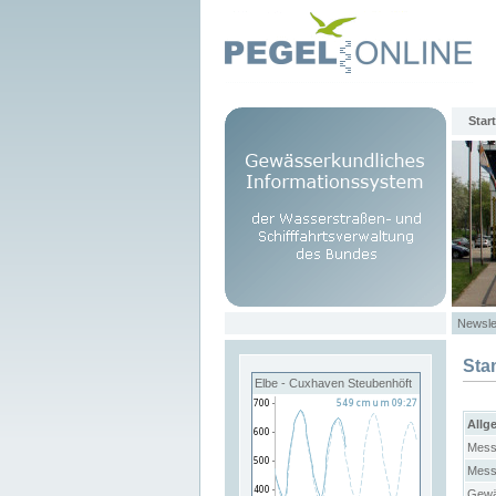
Start
Newsle
Sta
Elbe - Cuxhaven Steubenhöft
Allg
Mess
Mess
Gewä