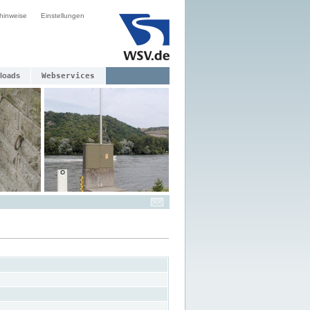
hinweise
Einstellungen
loads
Webservices