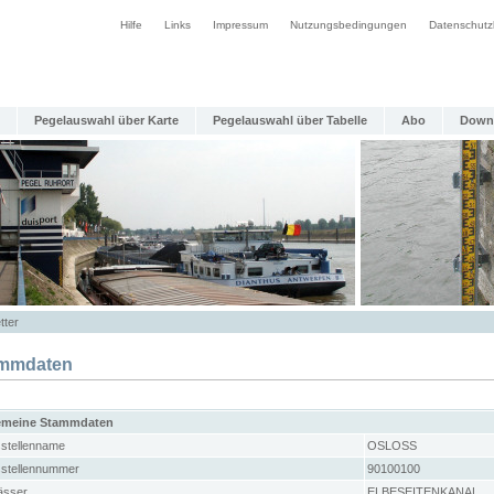
Hilfe
Links
Impressum
Nutzungsbedingungen
Datenschutz
Pegelauswahl über Karte
Pegelauswahl über Tabelle
Abo
Down
tter
mmdaten
emeine Stammdaten
stellenname
OSLOSS
stellennummer
90100100
sser
ELBESEITENKANAL