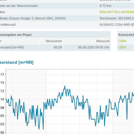
meter an der Wasserstraße
9.72 km
iber
WSA MITTELLANDKAN
dinate (Gauss-Krüger 3, Bessel 1841, DHDN)
Rechtswert: 3613394.2
tellenuuid
6c5b6422-126d-4bf0-8
wertgeber am Pegel
Kennzeic
r
Messwerte
Messzeit
OBW
erstand [m+NN]
65,09
06.08.2026 09:00 Uhr
UBW
serstand [m+NN]