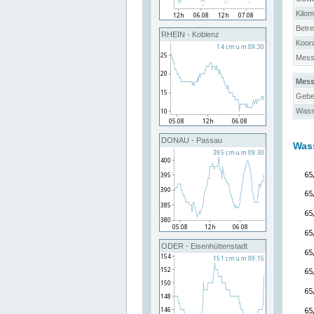
Kilo
Betre
RHEIN - Koblenz
Koor
Messs
Mess
Gebe
Wass
DONAU - Passau
Was
ODER - Eisenhüttenstadt