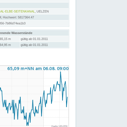
AL-ELBE-SEITENKANAL
, UELZEN
4; Hochwert: 5817364.47
856-7b86d74ea1b3
hnende Wasserstände
65,15 m
gültig ab 01.01.2011
64,95 m
gültig ab 01.01.2011