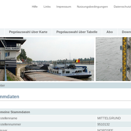
Hilfe
Links
Impressum
Nutzungsbedingungen
Datenschutz
Pegelauswahl über Karte
Pegelauswahl über Tabelle
Abo
Down
tter
mmdaten
emeine Stammdaten
stellenname
MITTELGRUND
stellennummer
9510132
sser
NORDSEE