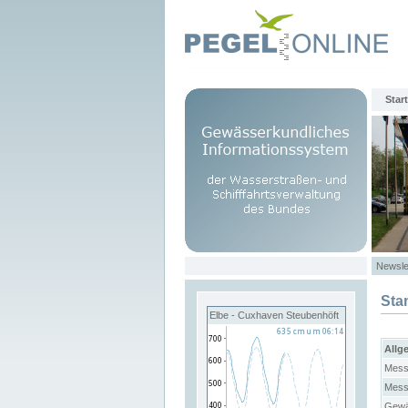
Start
Newsle
Sta
Elbe - Cuxhaven Steubenhöft
Allg
Mess
Mess
Gewä