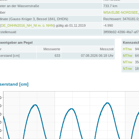
meter an der Wasserstraße
733.7 km
iber
WSA ELBE-NORDSEE
dinate (Gauss-Krüger 3, Bessel 1841, DHDN)
Rechtswert: 3476181.0
(
DE_DHHN2016_NH_NI m. ü. NHN
) gültig ab 01.11.2019
-4.990
tellenuuid
3ff99b92-4396-4fa7-af
wertgeber am Pegel
Kennzeic
r
Messwerte
Messzeit
HThw
94
erstand [cm]
633
07.08.2026 06:18 Uhr
MThw
64
MTnw
35
NTnw
18
serstand [cm]