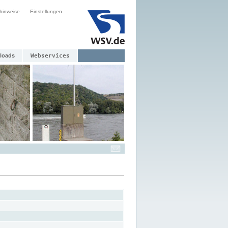
hinweise
Einstellungen
loads
Webservices