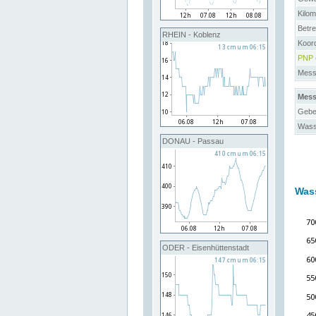
Kilo
Betre
RHEIN - Koblenz
Koor
PNP
Messs
Mess
Gebe
Wass
DONAU - Passau
Was
ODER - Eisenhüttenstadt