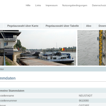
Hilfe
Links
Impressum
Nutzungsbedingungen
Datenschutz
Pegelauswahl über Karte
Pegelauswahl über Tabelle
Abo
Down
tter
mmdaten
emeine Stammdaten
stellenname
NEUSTADT
stellennummer
9610080
sser
OSTSEE