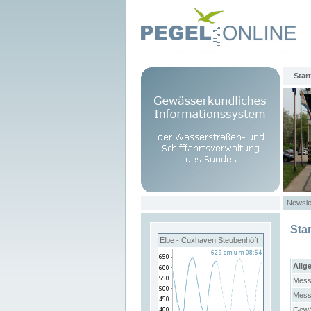
Start
Newsle
Sta
Elbe - Cuxhaven Steubenhöft
Allg
Mess
Mess
Gewä