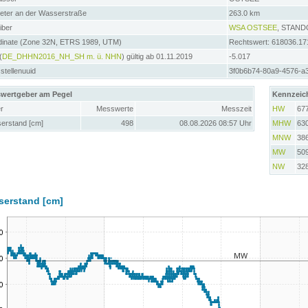
meter an der Wasserstraße
263.0 km
iber
WSA OSTSEE
, STAN
dinate (Zone 32N, ETRS 1989, UTM)
Rechtswert: 618036.17
(
DE_DHHN2016_NH_SH m. ü. NHN
) gültig ab 01.11.2019
-5.017
tellenuuid
3f0b6b74-80a9-4576-a
wertgeber am Pegel
Kennzeic
r
Messwerte
Messzeit
HW
67
erstand [cm]
498
08.08.2026 08:57 Uhr
MHW
63
MNW
38
MW
50
NW
32
serstand [cm]