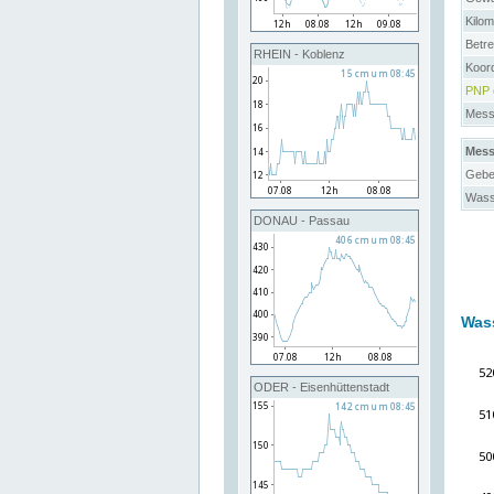
Kilo
Betre
RHEIN - Koblenz
Koor
PNP
Messs
Mess
Gebe
Wass
DONAU - Passau
Was
ODER - Eisenhüttenstadt