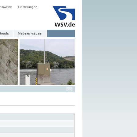
hinweise
Einstellungen
loads
Webservices