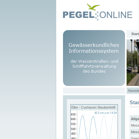
Start
Newsle
Sta
Elbe - Cuxhaven Steubenhöft
Allg
Mess
Mess
Gewä