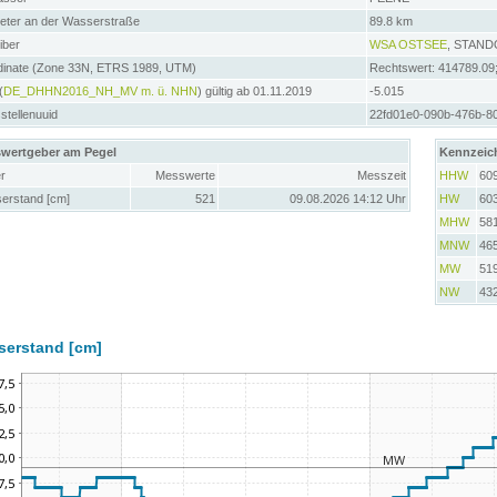
meter an der Wasserstraße
89.8 km
iber
WSA OSTSEE
, STAN
dinate (Zone 33N, ETRS 1989, UTM)
Rechtswert: 414789.09
(
DE_DHHN2016_NH_MV m. ü. NHN
) gültig ab 01.11.2019
-5.015
tellenuuid
22fd01e0-090b-476b-8
wertgeber am Pegel
Kennzeic
r
Messwerte
Messzeit
HHW
60
erstand [cm]
521
09.08.2026 14:12 Uhr
HW
60
MHW
58
MNW
46
MW
51
NW
43
serstand [cm]