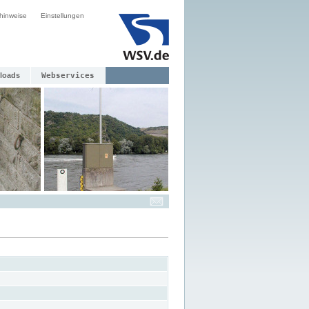
hinweise
Einstellungen
loads
Webservices