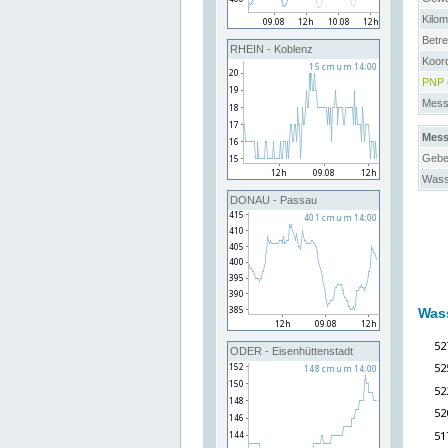
Kilo
Betre
RHEIN - Koblenz
Koor
PNP
Messs
Mess
Gebe
Wass
DONAU - Passau
Was
ODER - Eisenhüttenstadt