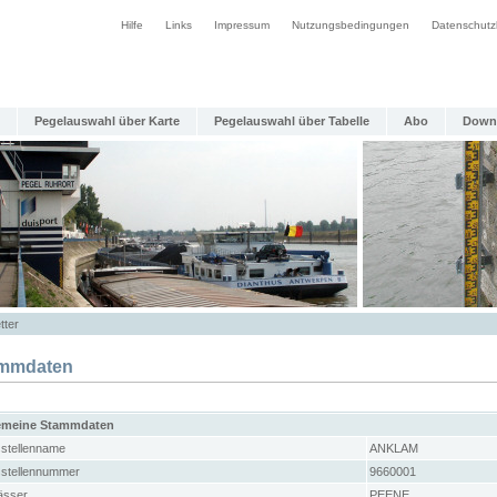
Hilfe
Links
Impressum
Nutzungsbedingungen
Datenschutz
Pegelauswahl über Karte
Pegelauswahl über Tabelle
Abo
Down
tter
mmdaten
emeine Stammdaten
stellenname
ANKLAM
stellennummer
9660001
sser
PEENE