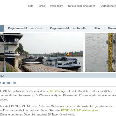
Hilfe
Links
Impressum
Nutzungsbedingungen
Datenschutz
Pegelauswahl über Karte
Pegelauswahl über Tabelle
Abo
Down
tter
lkommen
ONLINE publiziert mit verschiedenen
Diensten
tagesaktuelle Rohdaten unterschiedlicher
serkundlicher Parameter (z.B. Wasserstand) von Binnen- und Küstenpegeln der Wasserstr
undes.
rhin stellt PEGELONLINE eine Reihe von Webservices bereit, die kostenfrei genutzt werden
n. Entsprechende Informationen finden Sie unter
PEGELONLINE Webservices
.
 Dienste umfassen Daten bis maximal 30 Tage rückwirkend.