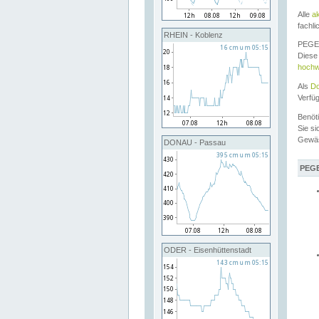
Alle
a
fachli
RHEIN - Koblenz
PEGEL
Diese 
hochw
Als
Do
Verfü
Benöt
Sie si
Gewä
DONAU - Passau
PEGE
ODER - Eisenhüttenstadt