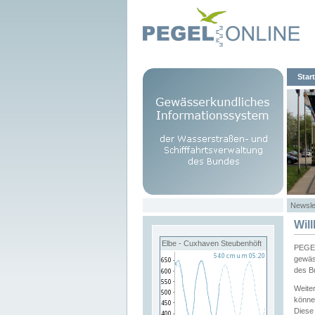
Start
Newsle
Wil
Elbe - Cuxhaven Steubenhöft
PEGEL
gewäs
des B
Weite
könne
Diese