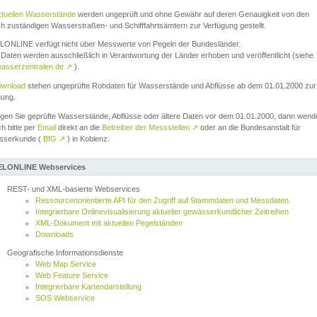
ktuellen Wasserstände
werden ungeprüft und ohne Gewähr auf deren Genauigkeit von den
ch zuständigen Wasserstraßen- und Schifffahrtsämtern zur Verfügung gestellt.
ONLINE verfügt nicht über Messwerte von Pegeln der Bundesländer.
Daten werden ausschließlich in Verantwortung der Länder erhoben und veröffentlicht (siehe
asserzentralen.de
↗
).
wnload
stehen ungeprüfte Rohdaten für Wasserstände und Abflüsse ab dem 01.01.2000 zur
gung.
igen Sie geprüfte Wasserstände, Abflüsse oder ältere Daten vor dem 01.01.2000, dann wend
ch bitte per
Email
direkt an die
Betreiber der Messstellen
↗
oder an die Bundesanstalt für
sserkunde (
BfG
↗
) in Koblenz.
LONLINE Webservices
REST- und XML-basierte Webservices
Ressourcenorientierte API für den Zugriff auf Stammdaten und Messdaten.
Integrierbare Onlinevisualisierung aktueller gewässerkundlicher Zeitreihen
XML-Dokument mit aktuellen Pegelständen
Downloads
Geografische Informationsdienste
Web Map Service
Web Feature Service
Integrierbare Kartendarstellung
SOS Webservice