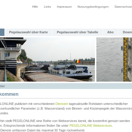
Hilfe
Links
Impressum
Nutzungsbedingungen
Datenschutz
Pegelauswahl über Karte
Pegelauswahl über Tabelle
Abo
Down
tter
lkommen
ONLINE publiziert mit verschiedenen
Diensten
tagesaktuelle Rohdaten unterschiedlicher
serkundlicher Parameter (z.B. Wasserstand) von Binnen- und Küstenpegeln der Wasserstr
undes.
rhin stellt PEGELONLINE eine Reihe von Webservices bereit, die kostenfrei genutzt werden
n. Entsprechende Informationen finden Sie unter
PEGELONLINE Webservices
.
 Dienste umfassen Daten bis maximal 30 Tage rückwirkend.