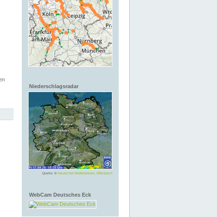
en
Niederschlagsradar
Quelle: ©
Deutscher Wetterdienst, Offenbach
WebCam Deutsches Eck