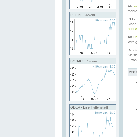
Alle
a
fachli
RHEIN - Koblenz
PEGEL
Diese 
hochw
Als
Do
Verfü
Benöt
Sie si
Gewä
DONAU - Passau
PEGE
ODER - Eisenhüttenstadt