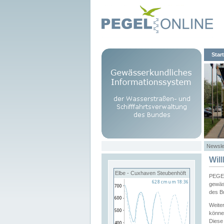
Start
Newsle
Wil
Elbe - Cuxhaven Steubenhöft
PEGEL
gewäs
des B
Weite
könne
Diese