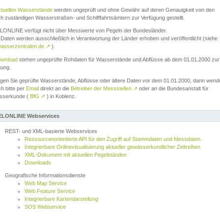
ktuellen Wasserstände
werden ungeprüft und ohne Gewähr auf deren Genauigkeit von den
ch zuständigen Wasserstraßen- und Schifffahrtsämtern zur Verfügung gestellt.
ONLINE verfügt nicht über Messwerte von Pegeln der Bundesländer.
Daten werden ausschließlich in Verantwortung der Länder erhoben und veröffentlicht (siehe
asserzentralen.de
↗
).
wnload
stehen ungeprüfte Rohdaten für Wasserstände und Abflüsse ab dem 01.01.2000 zur
gung.
igen Sie geprüfte Wasserstände, Abflüsse oder ältere Daten vor dem 01.01.2000, dann wend
ch bitte per
Email
direkt an die
Betreiber der Messstellen
↗
oder an die Bundesanstalt für
sserkunde (
BfG
↗
) in Koblenz.
LONLINE Webservices
REST- und XML-basierte Webservices
Ressourcenorientierte API für den Zugriff auf Stammdaten und Messdaten.
Integrierbare Onlinevisualisierung aktueller gewässerkundlicher Zeitreihen
XML-Dokument mit aktuellen Pegelständen
Downloads
Geografische Informationsdienste
Web Map Service
Web Feature Service
Integrierbare Kartendarstellung
SOS Webservice