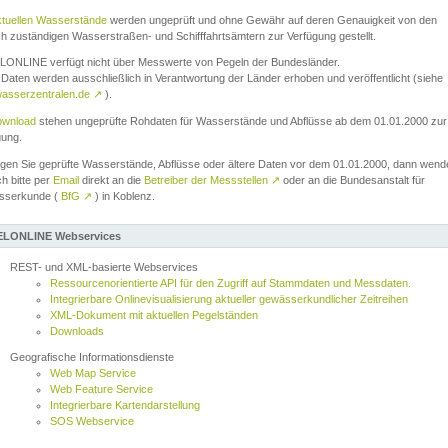
ktuellen Wasserstände
werden ungeprüft und ohne Gewähr auf deren Genauigkeit von den
ch zuständigen Wasserstraßen- und Schifffahrtsämtern zur Verfügung gestellt.
ONLINE verfügt nicht über Messwerte von Pegeln der Bundesländer.
Daten werden ausschließlich in Verantwortung der Länder erhoben und veröffentlicht (siehe
asserzentralen.de
↗
).
wnload
stehen ungeprüfte Rohdaten für Wasserstände und Abflüsse ab dem 01.01.2000 zur
gung.
igen Sie geprüfte Wasserstände, Abflüsse oder ältere Daten vor dem 01.01.2000, dann wend
ch bitte per
Email
direkt an die
Betreiber der Messstellen
↗
oder an die Bundesanstalt für
sserkunde (
BfG
↗
) in Koblenz.
LONLINE Webservices
REST- und XML-basierte Webservices
Ressourcenorientierte API für den Zugriff auf Stammdaten und Messdaten.
Integrierbare Onlinevisualisierung aktueller gewässerkundlicher Zeitreihen
XML-Dokument mit aktuellen Pegelständen
Downloads
Geografische Informationsdienste
Web Map Service
Web Feature Service
Integrierbare Kartendarstellung
SOS Webservice