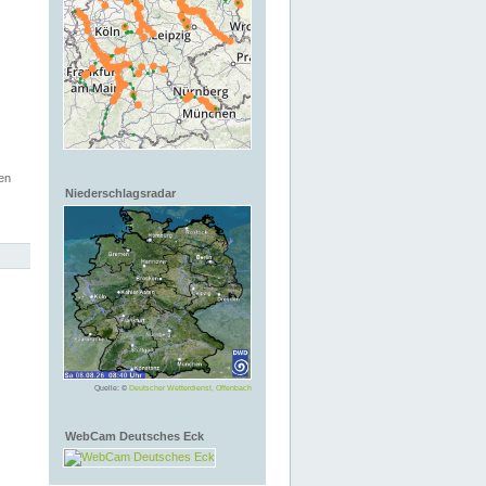
en
Niederschlagsradar
Quelle: ©
Deutscher Wetterdienst, Offenbach
WebCam Deutsches Eck