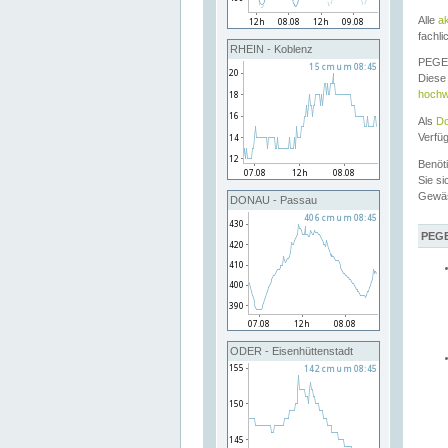
Alle
a
fachli
RHEIN - Koblenz
PEGEL
Diese 
hochw
Als
Do
Verfü
Benöt
Sie si
Gewä
DONAU - Passau
PEGE
ODER - Eisenhüttenstadt