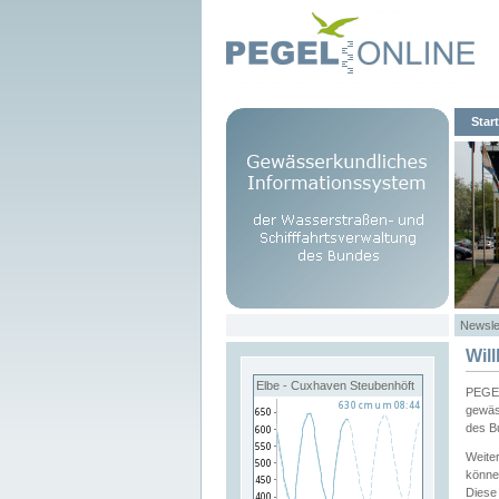
Start
Newsle
Wil
Elbe - Cuxhaven Steubenhöft
PEGEL
gewäs
des B
Weite
könne
Diese