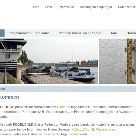
Hilfe
Links
Impressum
Nutzungsbedingungen
Datenschutz
Pegelauswahl über Karte
Pegelauswahl über Tabelle
Abo
Down
tter
lkommen
ONLINE publiziert mit verschiedenen
Diensten
tagesaktuelle Rohdaten unterschiedlicher
serkundlicher Parameter (z.B. Wasserstand) von Binnen- und Küstenpegeln der Wasserstr
undes.
rhin stellt PEGELONLINE eine Reihe von Webservices bereit, die kostenfrei genutzt werden
n. Entsprechende Informationen finden Sie unter
PEGELONLINE Webservices
.
 Dienste umfassen Daten bis maximal 30 Tage rückwirkend.