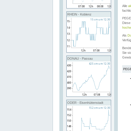
Alle
a
fachli
RHEIN - Koblenz
PEGEL
Diese 
hochw
Als
Do
Verfü
Benöt
Sie si
Gewä
DONAU - Passau
PEGE
ODER - Eisenhüttenstadt