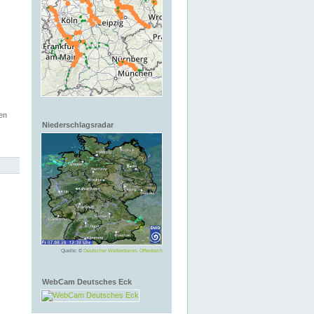
en
Niederschlagsradar
Quelle: ©
Deutscher Wetterdienst, Offenbach
WebCam Deutsches Eck