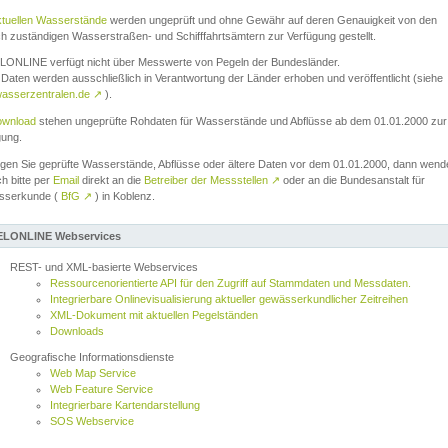
ktuellen Wasserstände
werden ungeprüft und ohne Gewähr auf deren Genauigkeit von den
ch zuständigen Wasserstraßen- und Schifffahrtsämtern zur Verfügung gestellt.
ONLINE verfügt nicht über Messwerte von Pegeln der Bundesländer.
Daten werden ausschließlich in Verantwortung der Länder erhoben und veröffentlicht (siehe
asserzentralen.de
↗
).
wnload
stehen ungeprüfte Rohdaten für Wasserstände und Abflüsse ab dem 01.01.2000 zur
gung.
igen Sie geprüfte Wasserstände, Abflüsse oder ältere Daten vor dem 01.01.2000, dann wend
ch bitte per
Email
direkt an die
Betreiber der Messstellen
↗
oder an die Bundesanstalt für
sserkunde (
BfG
↗
) in Koblenz.
LONLINE Webservices
REST- und XML-basierte Webservices
Ressourcenorientierte API für den Zugriff auf Stammdaten und Messdaten.
Integrierbare Onlinevisualisierung aktueller gewässerkundlicher Zeitreihen
XML-Dokument mit aktuellen Pegelständen
Downloads
Geografische Informationsdienste
Web Map Service
Web Feature Service
Integrierbare Kartendarstellung
SOS Webservice