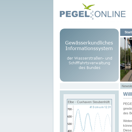
Start
Newsle
Wil
Elbe - Cuxhaven Steubenhöft
PEGEL
gewäs
des B
Weite
könne
Diese