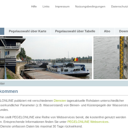
Hilfe
Links
Impressum
Nutzungsbedingungen
Datenschutz
Pegelauswahl über Karte
Pegelauswahl über Tabelle
Abo
Down
tter
lkommen
ONLINE publiziert mit verschiedenen
Diensten
tagesaktuelle Rohdaten unterschiedlicher
serkundlicher Parameter (z.B. Wasserstand) von Binnen- und Küstenpegeln der Wasserstr
undes.
rhin stellt PEGELONLINE eine Reihe von Webservices bereit, die kostenfrei genutzt werden
n. Entsprechende Informationen finden Sie unter
PEGELONLINE Webservices
.
 Dienste umfassen Daten bis maximal 30 Tage rückwirkend.