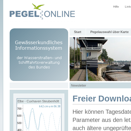
Hilfe
Link
Start
Pegelauswahl über Karte
Newsletter
Freier Downlo
Elbe - Cuxhaven Steubenhöft
Hier können Tagesdat
Parameter aus den let
auch ältere ungeprüf