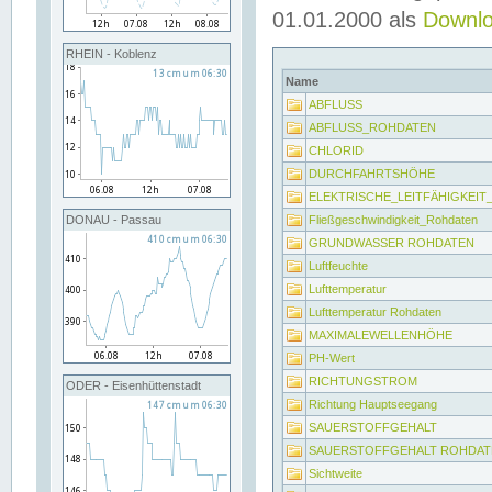
01.01.2000 als
Downl
RHEIN - Koblenz
Name
ABFLUSS
ABFLUSS_ROHDATEN
CHLORID
DURCHFAHRTSHÖHE
ELEKTRISCHE_LEITFÄHIGKEI
Fließgeschwindigkeit_Rohdaten
DONAU - Passau
GRUNDWASSER ROHDATEN
Luftfeuchte
Lufttemperatur
Lufttemperatur Rohdaten
MAXIMALEWELLENHÖHE
PH-Wert
RICHTUNGSTROM
ODER - Eisenhüttenstadt
Richtung Hauptseegang
SAUERSTOFFGEHALT
SAUERSTOFFGEHALT ROHDAT
Sichtweite