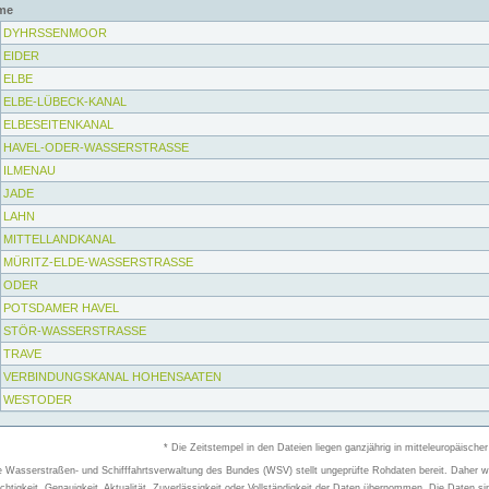
me
DYHRSSENMOOR
EIDER
ELBE
ELBE-LÜBECK-KANAL
ELBESEITENKANAL
HAVEL-ODER-WASSERSTRASSE
ILMENAU
JADE
LAHN
MITTELLANDKANAL
MÜRITZ-ELDE-WASSERSTRASSE
ODER
POTSDAMER HAVEL
STÖR-WASSERSTRASSE
TRAVE
VERBINDUNGSKANAL HOHENSAATEN
WESTODER
* Die Zeitstempel in den Dateien liegen ganzjährig in mitteleuropäischer
e Wasserstraßen- und Schifffahrtsverwaltung des Bundes (WSV) stellt ungeprüfte Rohdaten bereit. Daher wir
chtigkeit, Genauigkeit, Aktualität, Zuverlässigkeit oder Vollständigkeit der Daten übernommen. Die Daten si