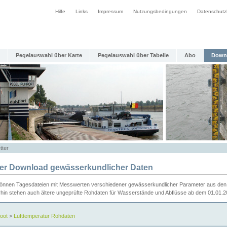
Hilfe
Links
Impressum
Nutzungsbedingungen
Datenschutz
Pegelauswahl über Karte
Pegelauswahl über Tabelle
Abo
Down
tter
ier Download gewässerkundlicher Daten
können Tagesdateien mit Messwerten verschiedener gewässerkundlicher Parameter aus den 
rhin stehen auch ältere ungeprüfte Rohdaten für Wasserstände und Abflüsse ab dem 01.01.
oot
>
Lufttemperatur Rohdaten