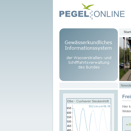
Start
Newsle
Fre
Elbe - Cuxhaven Steubenhöft
Hier 
Weite
>
R