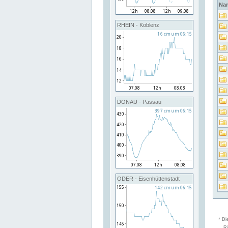
Na
RHEIN - Koblenz
DONAU - Passau
ODER - Eisenhüttenstadt
* Di
Ri