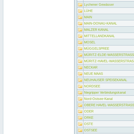
Lychener Gewässer
LÜHE
MAIN
MAIN-DONAU-KANAL
MALZER KANAL
MITTELLANDKANAL
MOSEL
MÜGGELSPREE
MÜRITZ-ELDE-WASSERSTRAS
MÜRITZ-HAVEL-WASSERSTRAS
NECKAR
NEUE MAAS
NEUHAUSER SPEISEKANAL
NORDSEE
Niegripper Verbindungskanal
Nord-Ostsee-Kanal
OBERE HAVEL-WASSERSTRAS
ODER
ORKE
OSTE
OSTSEE