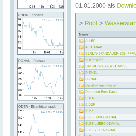
01.01.2000 als
Downl
RHEIN - Koblenz
>
Root
>
Wassersta
Name
ALLER
ALTE MAAS
BERLIN-SPANDAUER-SCHIFFF
BODENSEE
DONAU - Passau
DAHME-WASSERSTRASSE
DIEMEL
DONAU
Datteln-Hamm-Kanal
Dortmund-Ems-Kanal
EDER
EIDER
ODER - Eisenhüttenstadt
ELBE
ELBE-HAVEL-KANAL
ELBE-LÜBECK-KANAL
ELBESEITENKANAL