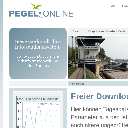
Hilfe
Link
Start
Pegelauswahl über Karte
Newsletter
Freier Downlo
Elbe - Cuxhaven Steubenhöft
Hier können Tagesdat
Parameter aus den let
auch ältere ungeprüf