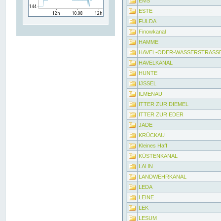
EMS
ESTE
FULDA
Finowkanal
HAMME
HAVEL-ODER-WASSERSTRASS
HAVELKANAL
HUNTE
IJSSEL
ILMENAU
ITTER ZUR DIEMEL
ITTER ZUR EDER
JADE
KRÜCKAU
Kleines Haff
KÜSTENKANAL
LAHN
LANDWEHRKANAL
LEDA
LEINE
LEK
LESUM