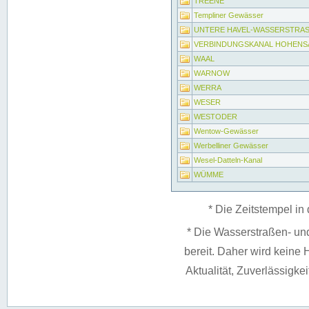
TREENE
Templiner Gewässer
UNTERE HAVEL-WASSERSTRA
VERBINDUNGSKANAL HOHENS
WAAL
WARNOW
WERRA
WESER
WESTODER
Wentow-Gewässer
Werbelliner Gewässer
Wesel-Datteln-Kanal
WÜMME
* Die Zeitstempel in 
* Die Wasserstraßen- un
bereit. Daher wird keine H
Aktualität, Zuverlässigke