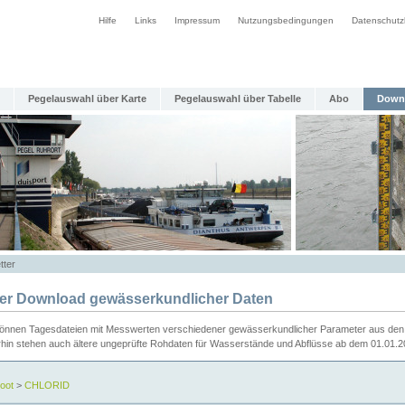
Hilfe
Links
Impressum
Nutzungsbedingungen
Datenschutz
Pegelauswahl über Karte
Pegelauswahl über Tabelle
Abo
Down
tter
ier Download gewässerkundlicher Daten
können Tagesdateien mit Messwerten verschiedener gewässerkundlicher Parameter aus den 
rhin stehen auch ältere ungeprüfte Rohdaten für Wasserstände und Abflüsse ab dem 01.01.
oot
>
CHLORID