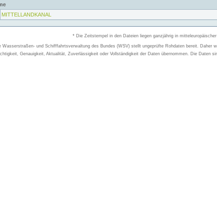
me
MITTELLANDKANAL
* Die Zeitstempel in den Dateien liegen ganzjährig in mitteleuropäischer
e Wasserstraßen- und Schifffahrtsverwaltung des Bundes (WSV) stellt ungeprüfte Rohdaten bereit. Daher wir
chtigkeit, Genauigkeit, Aktualität, Zuverlässigkeit oder Vollständigkeit der Daten übernommen. Die Daten si