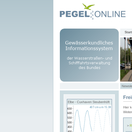
Start
Newsle
Fre
Elbe - Cuxhaven Steubenhöft
Hier 
Weite
>
R