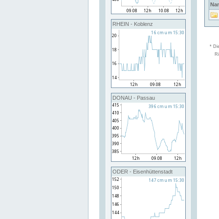
Na
RHEIN - Koblenz
* Di
Ri
DONAU - Passau
ODER - Eisenhüttenstadt