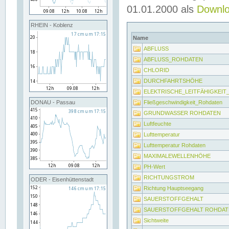
01.01.2000 als
Downl
RHEIN - Koblenz
Name
ABFLUSS
ABFLUSS_ROHDATEN
CHLORID
DURCHFAHRTSHÖHE
ELEKTRISCHE_LEITFÄHIGKEI
Fließgeschwindigkeit_Rohdaten
DONAU - Passau
GRUNDWASSER ROHDATEN
Luftfeuchte
Lufttemperatur
Lufttemperatur Rohdaten
MAXIMALEWELLENHÖHE
PH-Wert
RICHTUNGSTROM
ODER - Eisenhüttenstadt
Richtung Hauptseegang
SAUERSTOFFGEHALT
SAUERSTOFFGEHALT ROHDAT
Sichtweite