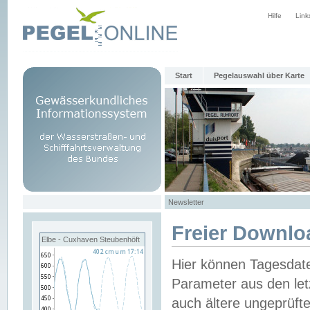
Hilfe
Link
Start
Pegelauswahl über Karte
Newsletter
Freier Downlo
Elbe - Cuxhaven Steubenhöft
Hier können Tagesdat
Parameter aus den let
auch ältere ungeprüf