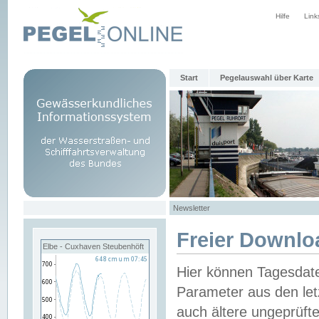
Hilfe
Link
Start
Pegelauswahl über Karte
Newsletter
Freier Downlo
Elbe - Cuxhaven Steubenhöft
Hier können Tagesdat
Parameter aus den let
auch ältere ungeprüf