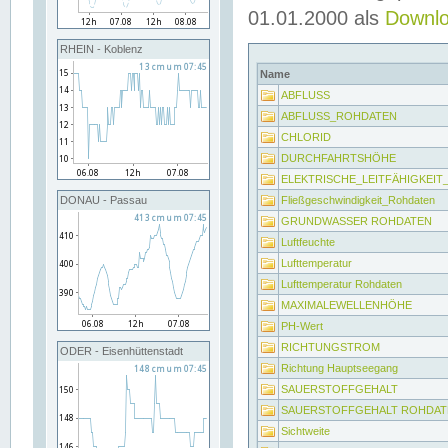
01.01.2000 als
Downl
RHEIN - Koblenz
Name
ABFLUSS
ABFLUSS_ROHDATEN
CHLORID
DURCHFAHRTSHÖHE
ELEKTRISCHE_LEITFÄHIGKEI
Fließgeschwindigkeit_Rohdaten
DONAU - Passau
GRUNDWASSER ROHDATEN
Luftfeuchte
Lufttemperatur
Lufttemperatur Rohdaten
MAXIMALEWELLENHÖHE
PH-Wert
RICHTUNGSTROM
ODER - Eisenhüttenstadt
Richtung Hauptseegang
SAUERSTOFFGEHALT
SAUERSTOFFGEHALT ROHDAT
Sichtweite