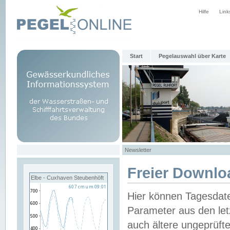
Hilfe
Link
Start
Pegelauswahl über Karte
Newsletter
Freier Downlo
Elbe - Cuxhaven Steubenhöft
Hier können Tagesdat
Parameter aus den let
auch ältere ungeprüf