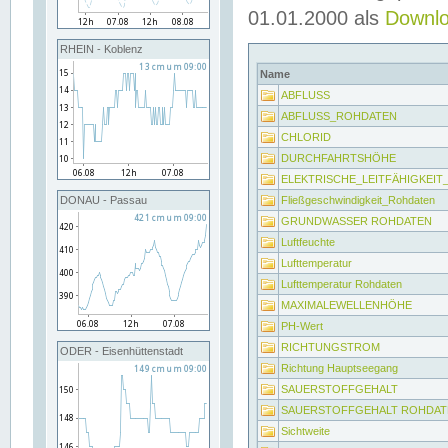
01.01.2000 als
Downl
RHEIN - Koblenz
Name
ABFLUSS
ABFLUSS_ROHDATEN
CHLORID
DURCHFAHRTSHÖHE
ELEKTRISCHE_LEITFÄHIGKEI
Fließgeschwindigkeit_Rohdaten
DONAU - Passau
GRUNDWASSER ROHDATEN
Luftfeuchte
Lufttemperatur
Lufttemperatur Rohdaten
MAXIMALEWELLENHÖHE
PH-Wert
RICHTUNGSTROM
ODER - Eisenhüttenstadt
Richtung Hauptseegang
SAUERSTOFFGEHALT
SAUERSTOFFGEHALT ROHDAT
Sichtweite