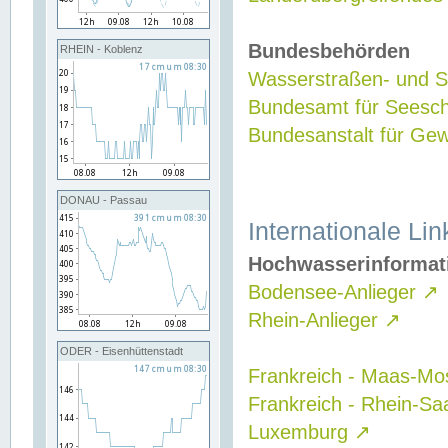
Bundesbehörden
RHEIN - Koblenz
Wasserstraßen- und Sc
Bundesamt für Seesch
Bundesanstalt für G
DONAU - Passau
Internationale Lin
Hochwasserinformat
Bodensee-Anlieger
↗
Rhein-Anlieger
↗
ODER - Eisenhüttenstadt
Frankreich - Maas-Mo
Frankreich - Rhein-Sa
Luxemburg
↗