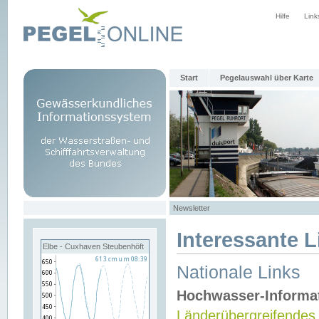
Hilfe
Link
Start
Pegelauswahl über Karte
Newsletter
Interessante L
Elbe - Cuxhaven Steubenhöft
Nationale Links
Hochwasser-Informa
Länderübergreifendes