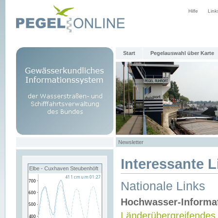
Hilfe
Link
Start
Pegelauswahl über Karte
Newsletter
Interessante L
Elbe - Cuxhaven Steubenhöft
Nationale Links
Hochwasser-Informa
Länderübergreifendes