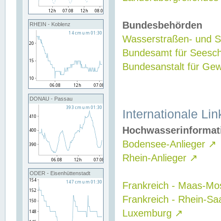
Bundesbehörden
RHEIN - Koblenz
Wasserstraßen- und Sc
Bundesamt für Seesch
Bundesanstalt für G
DONAU - Passau
Internationale Lin
Hochwasserinformat
Bodensee-Anlieger
↗
Rhein-Anlieger
↗
ODER - Eisenhüttenstadt
Frankreich - Maas-Mo
Frankreich - Rhein-Sa
Luxemburg
↗