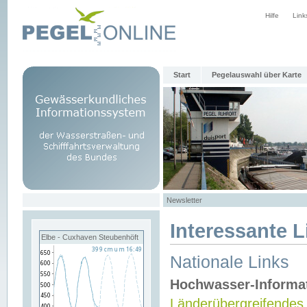
Hilfe
Link
Start
Pegelauswahl über Karte
Newsletter
Interessante L
Elbe - Cuxhaven Steubenhöft
Nationale Links
Hochwasser-Informa
Länderübergreifendes