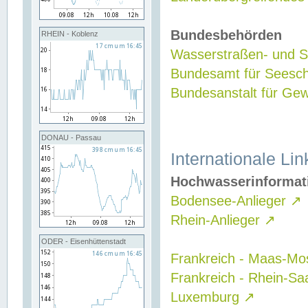
Bundesbehörden
RHEIN - Koblenz
Wasserstraßen- und Sc
Bundesamt für Seesch
Bundesanstalt für G
DONAU - Passau
Internationale Lin
Hochwasserinformat
Bodensee-Anlieger
↗
Rhein-Anlieger
↗
ODER - Eisenhüttenstadt
Frankreich - Maas-Mo
Frankreich - Rhein-Sa
Luxemburg
↗