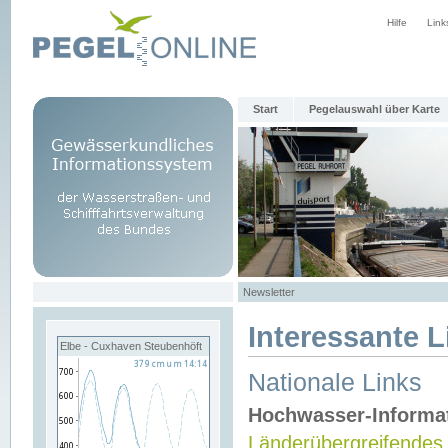
Hilfe
Link
Start
Pegelauswahl über Karte
Newsletter
Interessante L
Elbe - Cuxhaven Steubenhöft
Nationale Links
Hochwasser-Informa
Länderübergreifendes