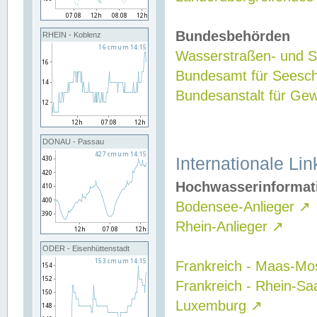
Bundesbehörden
RHEIN - Koblenz
Wasserstraßen- und Sc
Bundesamt für Seesch
Bundesanstalt für G
DONAU - Passau
Internationale Lin
Hochwasserinformat
Bodensee-Anlieger
↗
Rhein-Anlieger
↗
ODER - Eisenhüttenstadt
Frankreich - Maas-Mo
Frankreich - Rhein-Sa
Luxemburg
↗