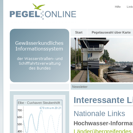
Hilfe
Link
Start
Pegelauswahl über Karte
Newsletter
Interessante L
Elbe - Cuxhaven Steubenhöft
Nationale Links
Hochwasser-Informa
Länderübergreifendes