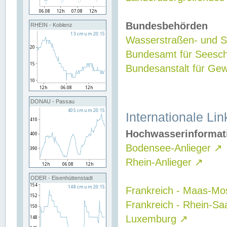
Bundesbehörden
RHEIN - Koblenz
Wasserstraßen- und Sc
Bundesamt für Seesch
Bundesanstalt für G
DONAU - Passau
Internationale Lin
Hochwasserinformat
Bodensee-Anlieger
↗
Rhein-Anlieger
↗
ODER - Eisenhüttenstadt
Frankreich - Maas-Mo
Frankreich - Rhein-Sa
Luxemburg
↗