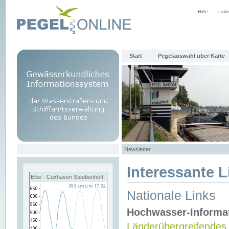
Hilfe
Link
Start
Pegelauswahl über Karte
Newsletter
Interessante L
Elbe - Cuxhaven Steubenhöft
Nationale Links
Hochwasser-Informa
Länderübergreifendes