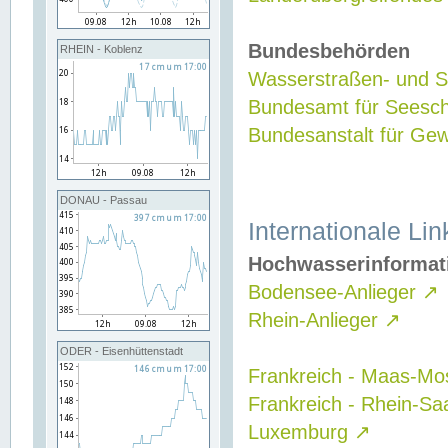
Bundesbehörden
RHEIN - Koblenz
Wasserstraßen- und Sc
Bundesamt für Seesch
Bundesanstalt für G
DONAU - Passau
Internationale Lin
Hochwasserinformat
Bodensee-Anlieger
↗
Rhein-Anlieger
↗
ODER - Eisenhüttenstadt
Frankreich - Maas-Mo
Frankreich - Rhein-Sa
Luxemburg
↗