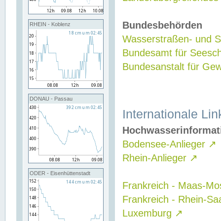
Bundesbehörden
RHEIN - Koblenz
Wasserstraßen- und Sc
Bundesamt für Seesch
Bundesanstalt für G
DONAU - Passau
Internationale Lin
Hochwasserinformat
Bodensee-Anlieger
↗
Rhein-Anlieger
↗
ODER - Eisenhüttenstadt
Frankreich - Maas-Mo
Frankreich - Rhein-Sa
Luxemburg
↗