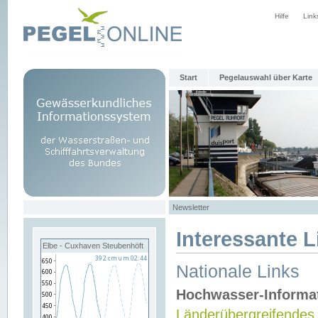
Hilfe
Link
Start
Pegelauswahl über Karte
Newsletter
Interessante L
Elbe - Cuxhaven Steubenhöft
Nationale Links
Hochwasser-Informa
Länderübergreifendes