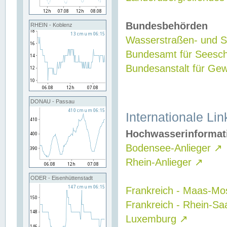
Bundesbehörden
RHEIN - Koblenz
Wasserstraßen- und Sc
Bundesamt für Seesch
Bundesanstalt für G
DONAU - Passau
Internationale Lin
Hochwasserinformat
Bodensee-Anlieger
↗
Rhein-Anlieger
↗
ODER - Eisenhüttenstadt
Frankreich - Maas-Mo
Frankreich - Rhein-Sa
Luxemburg
↗