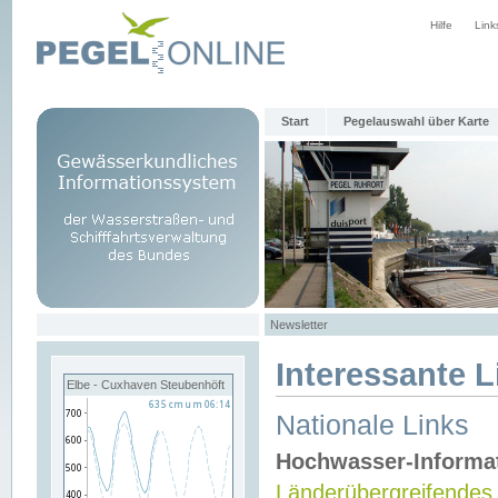
Hilfe
Link
Start
Pegelauswahl über Karte
Newsletter
Interessante L
Elbe - Cuxhaven Steubenhöft
Nationale Links
Hochwasser-Informa
Länderübergreifendes