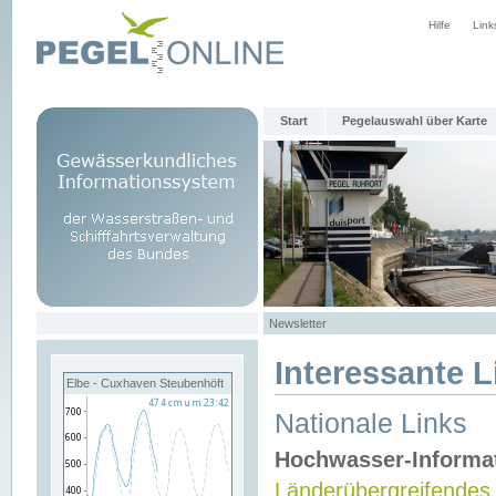
Hilfe
Link
Start
Pegelauswahl über Karte
Newsletter
Interessante L
Elbe - Cuxhaven Steubenhöft
Nationale Links
Hochwasser-Informa
Länderübergreifendes