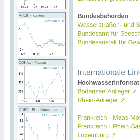
Bundesbehörden
RHEIN - Koblenz
Wasserstraßen- und Sc
Bundesamt für Seesch
Bundesanstalt für G
DONAU - Passau
Internationale Lin
Hochwasserinformat
Bodensee-Anlieger
↗
Rhein-Anlieger
↗
ODER - Eisenhüttenstadt
Frankreich - Maas-Mo
Frankreich - Rhein-Sa
Luxemburg
↗