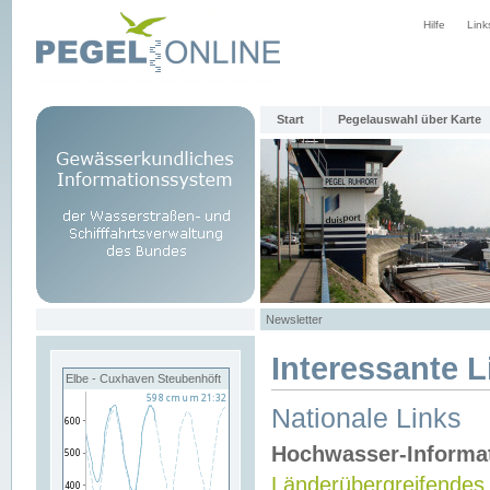
Hilfe
Link
Start
Pegelauswahl über Karte
Newsletter
Interessante L
Elbe - Cuxhaven Steubenhöft
Nationale Links
Hochwasser-Informa
Länderübergreifendes