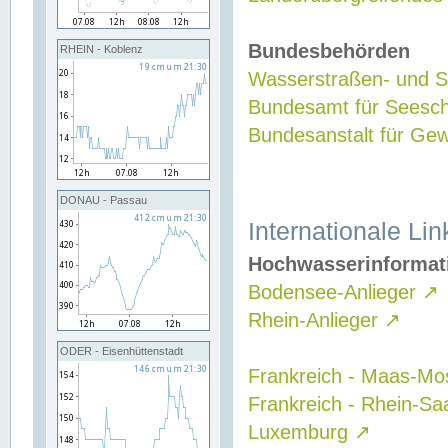
Bundesbehörden
RHEIN - Koblenz
Wasserstraßen- und Sc
Bundesamt für Seesch
Bundesanstalt für G
DONAU - Passau
Internationale Lin
Hochwasserinformat
Bodensee-Anlieger
↗
Rhein-Anlieger
↗
ODER - Eisenhüttenstadt
Frankreich - Maas-Mo
Frankreich - Rhein-Sa
Luxemburg
↗