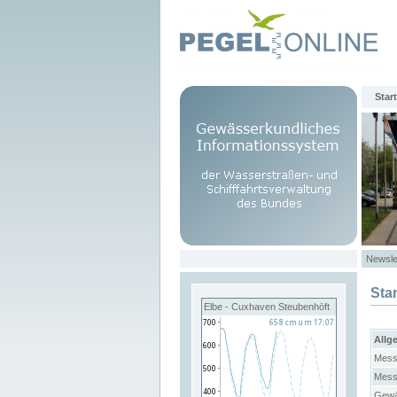
Start
Newsle
Sta
Elbe - Cuxhaven Steubenhöft
Allg
Mess
Mess
Gewä