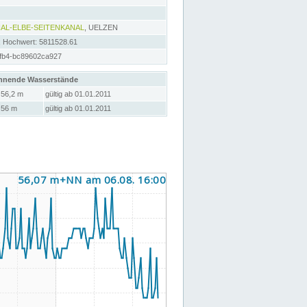
AL-ELBE-SEITENKANAL
, UELZEN
; Hochwert: 5811528.61
fb4-bc89602ca927
hnende Wasserstände
56,2 m
gültig ab 01.01.2011
56 m
gültig ab 01.01.2011