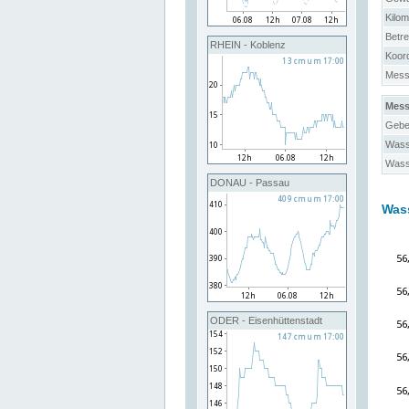
Kilo
Betre
RHEIN - Koblenz
Koor
Messs
Mess
Gebe
Wass
Wass
DONAU - Passau
Was
ODER - Eisenhüttenstadt