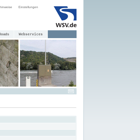
hinweise
Einstellungen
loads
Webservices