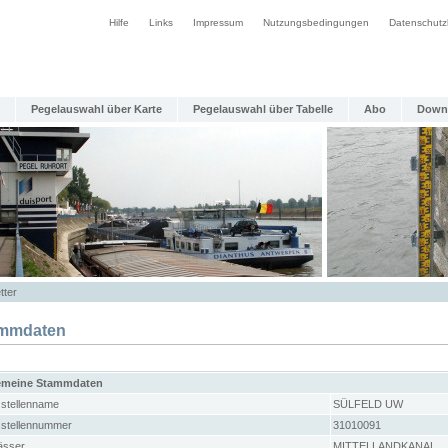
Hilfe
Links
Impressum
Nutzungsbedingungen
Datenschutz
Pegelauswahl über Karte
Pegelauswahl über Tabelle
Abo
Down
tter
mmdaten
emeine Stammdaten
stellenname
SÜLFELD UW
stellennummer
31010091
sser
MITTELLANDKANAL