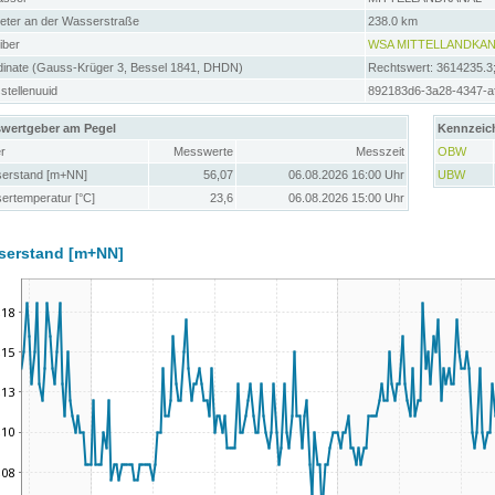
meter an der Wasserstraße
238.0 km
iber
WSA MITTELLANDKAN
dinate (Gauss-Krüger 3, Bessel 1841, DHDN)
Rechtswert: 3614235.3
tellenuuid
892183d6-3a28-4347-a
wertgeber am Pegel
Kennzeic
r
Messwerte
Messzeit
OBW
erstand [m+NN]
56,07
06.08.2026 16:00 Uhr
UBW
ertemperatur [°C]
23,6
06.08.2026 15:00 Uhr
serstand [m+NN]