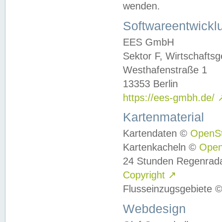
wenden.
Softwareentwickl
EES GmbH
Sektor F, Wirtschafts
Westhafenstraße 1
13353 Berlin
https://ees-gmbh.de/
Kartenmaterial
Kartendaten ©
OpenS
Kartenkacheln ©
Ope
24 Stunden Regenrad
Copyright
↗
Flusseinzugsgebiete 
Webdesign