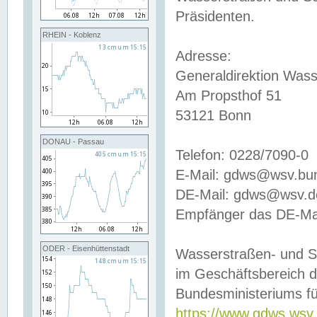
Präsidenten.
RHEIN - Koblenz
Adresse:
Generaldirektion Wass
Am Propsthof 51
53121 Bonn
DONAU - Passau
Telefon: 0228/7090-0
E-Mail: gdws@wsv.bu
DE-Mail: gdws@wsv.de-
Empfänger das DE-Mai
ODER - Eisenhüttenstadt
Wasserstraßen- und S
im Geschäftsbereich 
Bundesministeriums fü
https://www.gdws.wsv