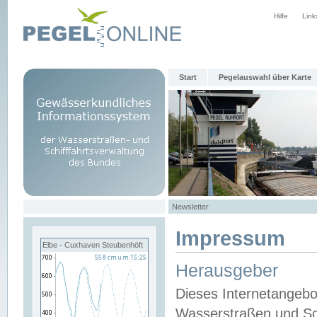
Hilfe
Link
Start
Pegelauswahl über Karte
Newsletter
Impressum
Elbe - Cuxhaven Steubenhöft
Herausgeber
Dieses Internetangebo
Wasserstraßen und Sch