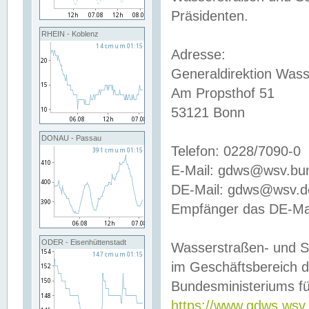
Präsidenten.
RHEIN - Koblenz
Adresse:
Generaldirektion Wass
Am Propsthof 51
53121 Bonn
DONAU - Passau
Telefon: 0228/7090-0
E-Mail: gdws@wsv.bu
DE-Mail: gdws@wsv.de-
Empfänger das DE-Mai
ODER - Eisenhüttenstadt
Wasserstraßen- und S
im Geschäftsbereich 
Bundesministeriums fü
https://www.gdws.wsv