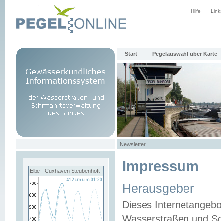
Hilfe
Link
Start
Pegelauswahl über Karte
Newsletter
Impressum
Elbe - Cuxhaven Steubenhöft
Herausgeber
Dieses Internetangebo
Wasserstraßen und Sch