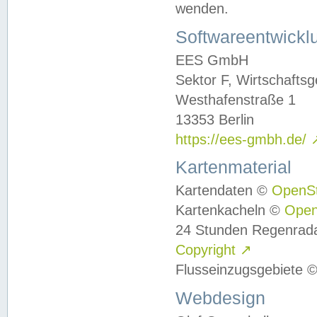
wenden.
Softwareentwickl
EES GmbH
Sektor F, Wirtschafts
Westhafenstraße 1
13353 Berlin
https://ees-gmbh.de/
Kartenmaterial
Kartendaten ©
OpenS
Kartenkacheln ©
Ope
24 Stunden Regenrad
Copyright
↗
Flusseinzugsgebiete 
Webdesign