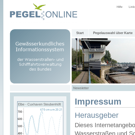
Hilfe
Link
Start
Pegelauswahl über Karte
Newsletter
Impressum
Elbe - Cuxhaven Steubenhöft
Herausgeber
Dieses Internetangebo
Wasserstraßen und Sch