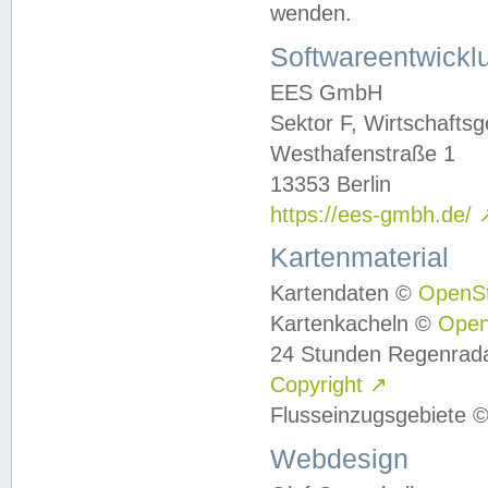
wenden.
Softwareentwickl
EES GmbH
Sektor F, Wirtschafts
Westhafenstraße 1
13353 Berlin
https://ees-gmbh.de/
Kartenmaterial
Kartendaten ©
OpenS
Kartenkacheln ©
Ope
24 Stunden Regenrad
Copyright
↗
Flusseinzugsgebiete 
Webdesign