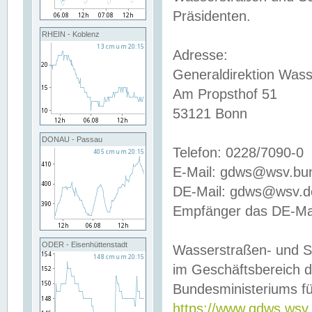
Präsidenten.
RHEIN - Koblenz
Adresse:
Generaldirektion Wass
Am Propsthof 51
53121 Bonn
DONAU - Passau
Telefon: 0228/7090-0
E-Mail: gdws@wsv.bu
DE-Mail: gdws@wsv.de-
Empfänger das DE-Mai
ODER - Eisenhüttenstadt
Wasserstraßen- und S
im Geschäftsbereich 
Bundesministeriums fü
https://www.gdws.wsv