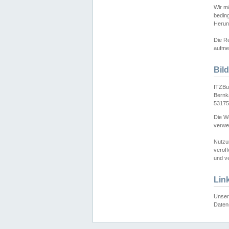
Wir mö
bedin
Herun
Die Re
aufmer
Bil
ITZBu
Bernk
53175
Die We
verwen
Nutzu
veröff
und ve
Lin
Unser 
Daten