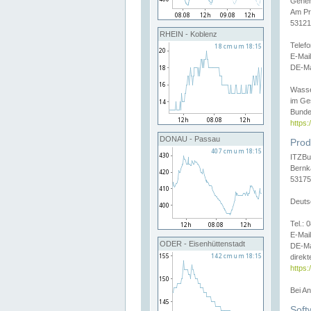
Gener
Am Pr
53121
RHEIN - Koblenz
Telef
E-Mai
DE-Ma
Wasse
im Ge
Bunde
https
DONAU - Passau
Prod
ITZBu
Bernk
53175
Deuts
Tel.:
E-Mail
ODER - Eisenhüttenstadt
DE-Ma
direkt
https:
Bei A
Soft