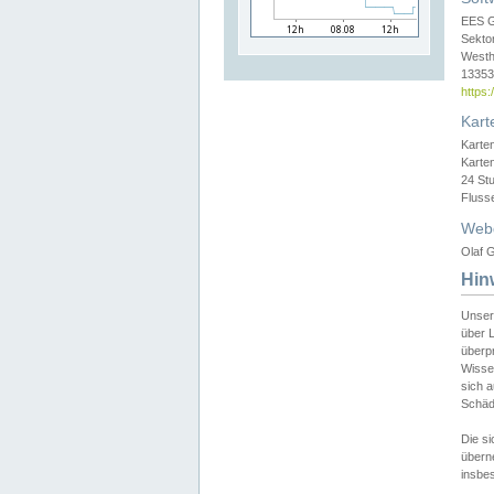
EES 
Sekto
Westh
13353 
https
Kart
Karte
Karte
24 St
Fluss
Web
Olaf G
Hin
Unser
über L
überpr
Wissen
sich a
Schäde
Die si
überne
insbes