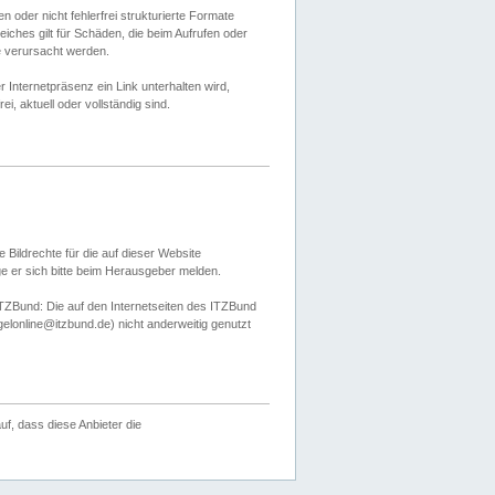
 oder nicht fehlerfrei strukturierte Formate
ches gilt für Schäden, die beim Aufrufen oder
e verursacht werden.
er Internetpräsenz ein Link unterhalten wird,
, aktuell oder vollständig sind.
 Bildrechte für die auf dieser Website
öge er sich bitte beim Herausgeber melden.
TZBund: Die auf den Internetseiten des ITZBund
gelonline@itzbund.de) nicht anderweitig genutzt
f, dass diese Anbieter die