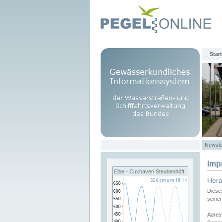
Start
Newsle
Imp
Elbe - Cuxhaven Steubenhöft
Her
Diese
seine
Adres