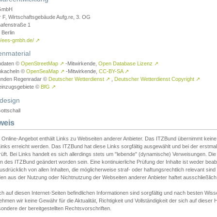
GmbH
r F, Wirtschaftsgebäude Aufg.re, 3. OG
afenstraße 1
Berlin
://ees-gmbh.de/
↗
enmaterial
ndaten ©
OpenStreetMap
↗
-Mitwirkende,
Open Database Lizenz
↗
nkacheln ©
OpenSeaMap
↗
-Mitwirkende,
CC-BY-SA
↗
unden Regenradar ©
Deutscher Wetterdienst
↗
,
Deutscher Wetterdienst Copyright
↗
einzugsgebiete ©
BfG
↗
design
ottschall
weis
 Online-Angebot enthält Links zu Webseiten anderer Anbieter. Das ITZBund übernimmt keine V
inks erreicht werden. Das ITZBund hat diese Links sorgfältig ausgewählt und bei der erstmal
üft. Bei Links handelt es sich allerdings stets um "lebende" (dynamische) Verweisungen. Die
 des ITZBund geändert worden sein. Eine kontinuierliche Prüfung der Inhalte ist weder beab
usdrücklich von allen Inhalten, die möglicherweise straf- oder haftungsrechtlich relevant sin
n aus der Nutzung oder Nichtnutzung der Webseiten anderer Anbieter haftet ausschließlich d
ch auf diesen Internet-Seiten befindlichen Informationen sind sorgfältig und nach besten 
hmen wir keine Gewähr für die Aktualität, Richtigkeit und Vollständigkeit der sich auf diese
ondere der bereitgestellten Rechtsvorschriften.