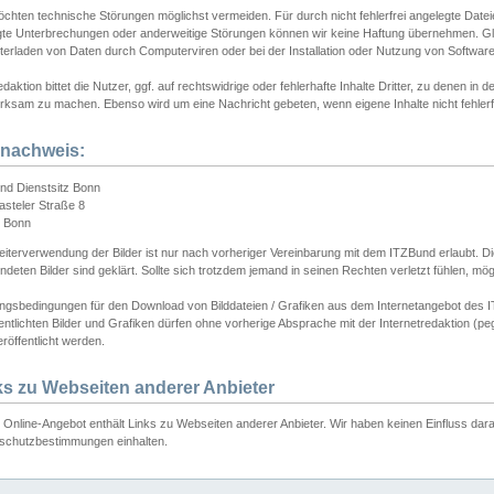
chten technische Störungen möglichst vermeiden. Für durch nicht fehlerfrei angelegte Dateien
gte Unterbrechungen oder anderweitige Störungen können wir keine Haftung übernehmen. Glei
terladen von Daten durch Computerviren oder bei der Installation oder Nutzung von Softwar
daktion bittet die Nutzer, ggf. auf rechtswidrige oder fehlerhafte Inhalte Dritter, zu denen in d
ksam zu machen. Ebenso wird um eine Nachricht gebeten, wenn eigene Inhalte nicht fehlerfrei
dnachweis:
nd Dienstsitz Bonn
asteler Straße 8
 Bonn
iterverwendung der Bilder ist nur nach vorheriger Vereinbarung mit dem ITZBund erlaubt. Die
deten Bilder sind geklärt. Sollte sich trotzdem jemand in seinen Rechten verletzt fühlen, m
ngsbedingungen für den Download von Bilddateien / Grafiken aus dem Internetangebot des I
entlichten Bilder und Grafiken dürfen ohne vorherige Absprache mit der Internetredaktion (pe
röffentlicht werden.
ks zu Webseiten anderer Anbieter
Online-Angebot enthält Links zu Webseiten anderer Anbieter. Wir haben keinen Einfluss darau
schutzbestimmungen einhalten.