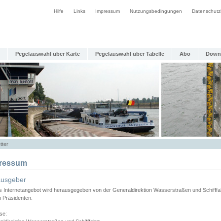
Hilfe
Links
Impressum
Nutzungsbedingungen
Datenschutz
Pegelauswahl über Karte
Pegelauswahl über Tabelle
Abo
Down
tter
ressum
ausgeber
s Internetangebot wird herausgegeben von der Generaldirektion Wasserstraßen und Schifffa
n Präsidenten.
se: