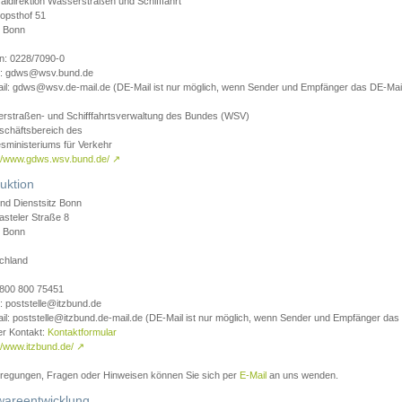
aldirektion Wasserstraßen und Schifffahrt
opsthof 51
 Bonn
on: 0228/7090-0
l: gdws@wsv.bund.de
il: gdws@wsv.de-mail.de (DE-Mail ist nur möglich, wenn Sender und Empfänger das DE-Mail
rstraßen- und Schifffahrtsverwaltung des Bundes (WSV)
schäftsbereich des
sministeriums für Verkehr
://www.gdws.wsv.bund.de/
↗
uktion
nd Dienstsitz Bonn
asteler Straße 8
 Bonn
chland
 0800 800 75451
: poststelle@itzbund.de
il: poststelle@itzbund.de-mail.de (DE-Mail ist nur möglich, wenn Sender und Empfänger das
er Kontakt:
Kontaktformular
//www.itzbund.de/
↗
nregungen, Fragen oder Hinweisen können Sie sich per
E-Mail
an uns wenden.
wareentwicklung