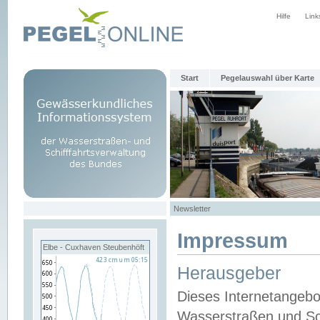
Hilfe
Link
Start
Pegelauswahl über Karte
Newsletter
Impressum
Elbe - Cuxhaven Steubenhöft
Herausgeber
Dieses Internetangebo
Wasserstraßen und Sch