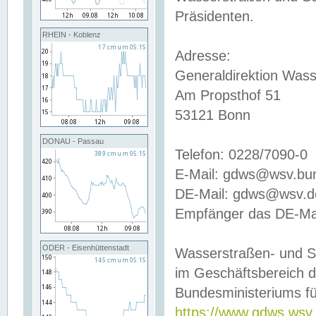
Präsidenten.
RHEIN - Koblenz
Adresse:
Generaldirektion Wass
Am Propsthof 51
53121 Bonn
DONAU - Passau
Telefon: 0228/7090-0
E-Mail: gdws@wsv.bu
DE-Mail: gdws@wsv.de-
Empfänger das DE-Mai
ODER - Eisenhüttenstadt
Wasserstraßen- und S
im Geschäftsbereich 
Bundesministeriums fü
https://www.gdws.wsv