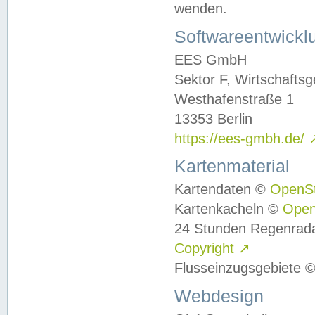
wenden.
Softwareentwickl
EES GmbH
Sektor F, Wirtschafts
Westhafenstraße 1
13353 Berlin
https://ees-gmbh.de/
Kartenmaterial
Kartendaten ©
OpenS
Kartenkacheln ©
Ope
24 Stunden Regenrad
Copyright
↗
Flusseinzugsgebiete 
Webdesign