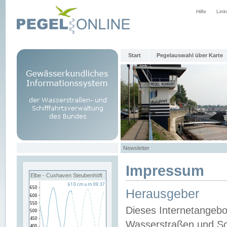
Hilfe
Link
Start
Pegelauswahl über Karte
Newsletter
Impressum
Elbe - Cuxhaven Steubenhöft
Herausgeber
Dieses Internetangebo
Wasserstraßen und Sch