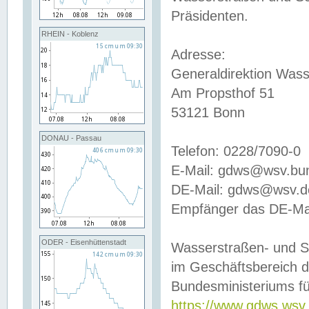
Präsidenten.
RHEIN - Koblenz
Adresse:
Generaldirektion Wass
Am Propsthof 51
53121 Bonn
DONAU - Passau
Telefon: 0228/7090-0
E-Mail: gdws@wsv.bu
DE-Mail: gdws@wsv.de-
Empfänger das DE-Mai
ODER - Eisenhüttenstadt
Wasserstraßen- und S
im Geschäftsbereich 
Bundesministeriums fü
https://www.gdws.wsv