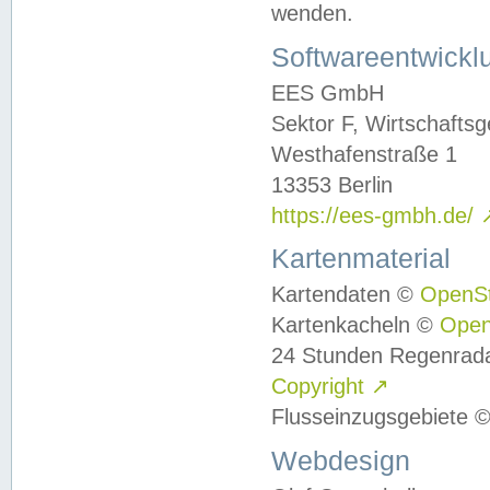
wenden.
Softwareentwickl
EES GmbH
Sektor F, Wirtschafts
Westhafenstraße 1
13353 Berlin
https://ees-gmbh.de/
Kartenmaterial
Kartendaten ©
OpenS
Kartenkacheln ©
Ope
24 Stunden Regenrad
Copyright
↗
Flusseinzugsgebiete 
Webdesign