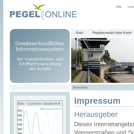
Hilfe
Link
Start
Pegelauswahl über Karte
Newsletter
Impressum
Elbe - Cuxhaven Steubenhöft
Herausgeber
Dieses Internetangebo
Wasserstraßen und Sch