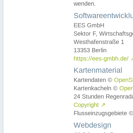
wenden.
Softwareentwickl
EES GmbH
Sektor F, Wirtschafts
Westhafenstraße 1
13353 Berlin
https://ees-gmbh.de/
Kartenmaterial
Kartendaten ©
OpenS
Kartenkacheln ©
Ope
24 Stunden Regenrad
Copyright
↗
Flusseinzugsgebiete 
Webdesign