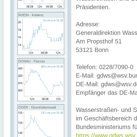
Präsidenten.
RHEIN - Koblenz
Adresse:
Generaldirektion Wass
Am Propsthof 51
53121 Bonn
DONAU - Passau
Telefon: 0228/7090-0
E-Mail: gdws@wsv.bu
DE-Mail: gdws@wsv.de-
Empfänger das DE-Mai
ODER - Eisenhüttenstadt
Wasserstraßen- und S
im Geschäftsbereich 
Bundesministeriums fü
https://www.gdws.wsv