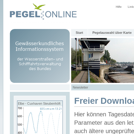
Hilfe
Link
Start
Pegelauswahl über Karte
Newsletter
Freier Downlo
Elbe - Cuxhaven Steubenhöft
Hier können Tagesdat
Parameter aus den let
auch ältere ungeprüf