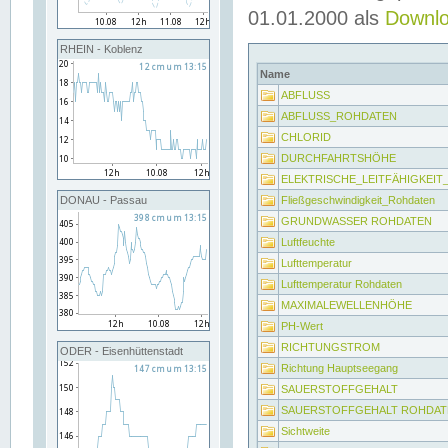
01.01.2000 als
Downl
RHEIN - Koblenz
Name
ABFLUSS
ABFLUSS_ROHDATEN
CHLORID
DURCHFAHRTSHÖHE
ELEKTRISCHE_LEITFÄHIGKEI
Fließgeschwindigkeit_Rohdaten
DONAU - Passau
GRUNDWASSER ROHDATEN
Luftfeuchte
Lufttemperatur
Lufttemperatur Rohdaten
MAXIMALEWELLENHÖHE
PH-Wert
RICHTUNGSTROM
ODER - Eisenhüttenstadt
Richtung Hauptseegang
SAUERSTOFFGEHALT
SAUERSTOFFGEHALT ROHDAT
Sichtweite