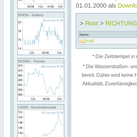
01.01.2000 als
Downl
RHEIN - Koblenz
>
Root
>
RICHTUN
Name
ELBE
* Die Zeitstempel in 
DONAU - Passau
* Die Wasserstraßen- un
bereit. Daher wird keine H
Aktualität, Zuverlässigke
ODER - Eisenhüttenstadt