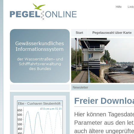
Hilfe
Link
Start
Pegelauswahl über Karte
Newsletter
Freier Downlo
Elbe - Cuxhaven Steubenhöft
Hier können Tagesdat
Parameter aus den let
auch ältere ungeprüf