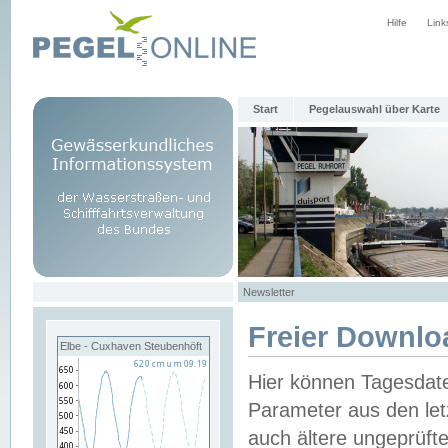
Hilfe
Link
Start
Pegelauswahl über Karte
Newsletter
Freier Downlo
Elbe - Cuxhaven Steubenhöft
Hier können Tagesdat
Parameter aus den let
auch ältere ungeprüf