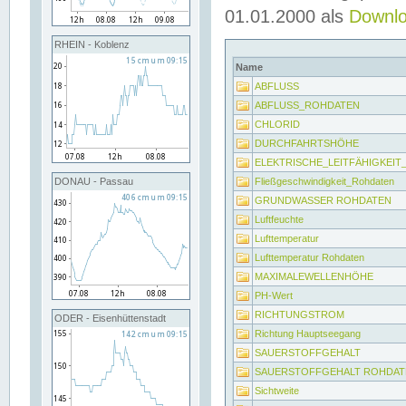
01.01.2000 als
Downl
RHEIN - Koblenz
Name
ABFLUSS
ABFLUSS_ROHDATEN
CHLORID
DURCHFAHRTSHÖHE
ELEKTRISCHE_LEITFÄHIGKEI
Fließgeschwindigkeit_Rohdaten
DONAU - Passau
GRUNDWASSER ROHDATEN
Luftfeuchte
Lufttemperatur
Lufttemperatur Rohdaten
MAXIMALEWELLENHÖHE
PH-Wert
RICHTUNGSTROM
ODER - Eisenhüttenstadt
Richtung Hauptseegang
SAUERSTOFFGEHALT
SAUERSTOFFGEHALT ROHDAT
Sichtweite