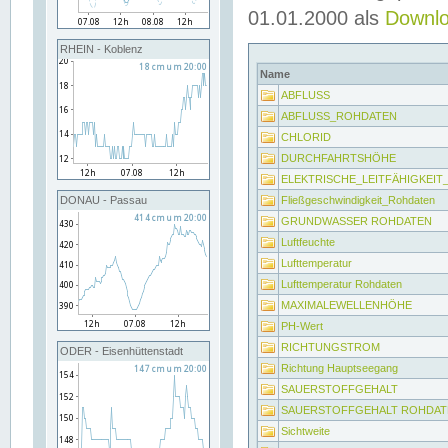
01.01.2000 als
Downl
RHEIN - Koblenz
Name
ABFLUSS
ABFLUSS_ROHDATEN
CHLORID
DURCHFAHRTSHÖHE
ELEKTRISCHE_LEITFÄHIGKEI
Fließgeschwindigkeit_Rohdaten
DONAU - Passau
GRUNDWASSER ROHDATEN
Luftfeuchte
Lufttemperatur
Lufttemperatur Rohdaten
MAXIMALEWELLENHÖHE
PH-Wert
RICHTUNGSTROM
ODER - Eisenhüttenstadt
Richtung Hauptseegang
SAUERSTOFFGEHALT
SAUERSTOFFGEHALT ROHDAT
Sichtweite