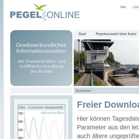
Hilfe
Link
Start
Pegelauswahl über Karte
Newsletter
Freier Downlo
Elbe - Cuxhaven Steubenhöft
Hier können Tagesdat
Parameter aus den let
auch ältere ungeprüf