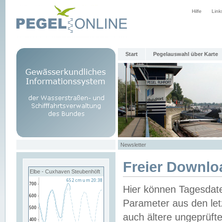
Hilfe
Link
Start
Pegelauswahl über Karte
Newsletter
Freier Downlo
Elbe - Cuxhaven Steubenhöft
Hier können Tagesdat
Parameter aus den let
auch ältere ungeprüf