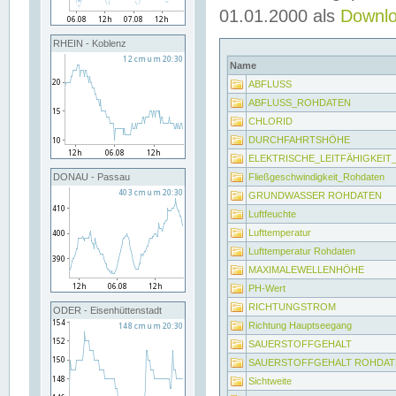
01.01.2000 als
Downl
RHEIN - Koblenz
Name
ABFLUSS
ABFLUSS_ROHDATEN
CHLORID
DURCHFAHRTSHÖHE
ELEKTRISCHE_LEITFÄHIGKEI
Fließgeschwindigkeit_Rohdaten
DONAU - Passau
GRUNDWASSER ROHDATEN
Luftfeuchte
Lufttemperatur
Lufttemperatur Rohdaten
MAXIMALEWELLENHÖHE
PH-Wert
RICHTUNGSTROM
ODER - Eisenhüttenstadt
Richtung Hauptseegang
SAUERSTOFFGEHALT
SAUERSTOFFGEHALT ROHDAT
Sichtweite