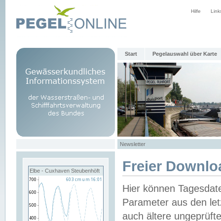
Hilfe
Link
Start
Pegelauswahl über Karte
Newsletter
Freier Downlo
Elbe - Cuxhaven Steubenhöft
Hier können Tagesdat
Parameter aus den let
auch ältere ungeprüf