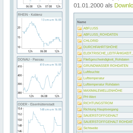
01.01.2000 als
Downl
RHEIN - Koblenz
Name
ABFLUSS
ABFLUSS_ROHDATEN
CHLORID
DURCHFAHRTSHÖHE
ELEKTRISCHE_LEITFÄHIGKEI
Fließgeschwindigkeit_Rohdaten
DONAU - Passau
GRUNDWASSER ROHDATEN
Luftfeuchte
Lufttemperatur
Lufttemperatur Rohdaten
MAXIMALEWELLENHÖHE
PH-Wert
RICHTUNGSTROM
ODER - Eisenhüttenstadt
Richtung Hauptseegang
SAUERSTOFFGEHALT
SAUERSTOFFGEHALT ROHDAT
Sichtweite