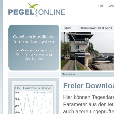
Hilfe
Link
Start
Pegelauswahl über Karte
Newsletter
Freier Downlo
Elbe - Cuxhaven Steubenhöft
Hier können Tagesdat
Parameter aus den let
auch ältere ungeprüf