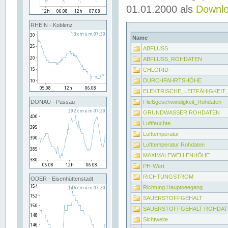
01.01.2000 als
Downl
RHEIN - Koblenz
Name
ABFLUSS
ABFLUSS_ROHDATEN
CHLORID
DURCHFAHRTSHÖHE
ELEKTRISCHE_LEITFÄHIGKEI
Fließgeschwindigkeit_Rohdaten
DONAU - Passau
GRUNDWASSER ROHDATEN
Luftfeuchte
Lufttemperatur
Lufttemperatur Rohdaten
MAXIMALEWELLENHÖHE
PH-Wert
RICHTUNGSTROM
ODER - Eisenhüttenstadt
Richtung Hauptseegang
SAUERSTOFFGEHALT
SAUERSTOFFGEHALT ROHDAT
Sichtweite