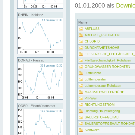
01.01.2000 als
Downl
RHEIN - Koblenz
Name
ABFLUSS
ABFLUSS_ROHDATEN
CHLORID
DURCHFAHRTSHÖHE
ELEKTRISCHE_LEITFÄHIGKEI
Fließgeschwindigkeit_Rohdaten
DONAU - Passau
GRUNDWASSER ROHDATEN
Luftfeuchte
Lufttemperatur
Lufttemperatur Rohdaten
MAXIMALEWELLENHÖHE
PH-Wert
RICHTUNGSTROM
ODER - Eisenhüttenstadt
Richtung Hauptseegang
SAUERSTOFFGEHALT
SAUERSTOFFGEHALT ROHDAT
Sichtweite