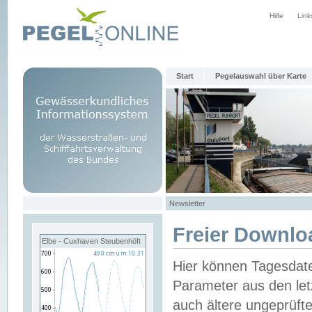
Hilfe
Link
Start
Pegelauswahl über Karte
Newsletter
Freier Downlo
Elbe - Cuxhaven Steubenhöft
Hier können Tagesdat
Parameter aus den let
auch ältere ungeprüf